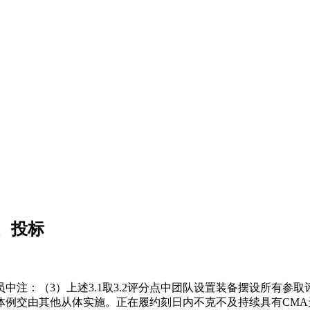
、投标
注：（3）上述3.1取3.2评分点中团队设置装备摆设所有参
例交由其他从体实施。正在履约刻日内不克不及持续具有CMA