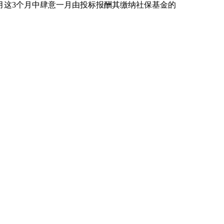
3月这3个月中肆意一月由投标报酬其缴纳社保基金的