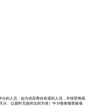
取评分的人员：如为供应商自有退职人员，并按照将残
天分、以届时无效的法则为准）中39项食物查验项