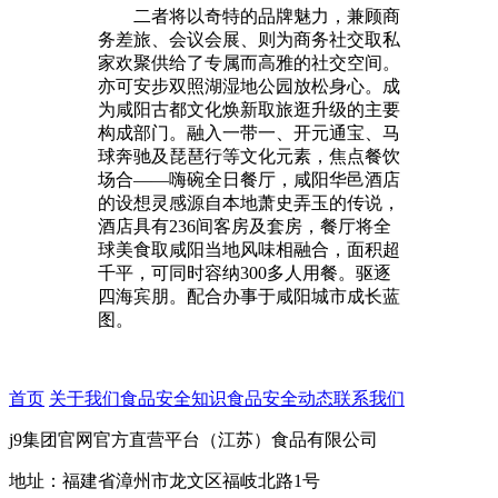
二者将以奇特的品牌魅力，兼顾商
务差旅、会议会展、则为商务社交取私
家欢聚供给了专属而高雅的社交空间。
亦可安步双照湖湿地公园放松身心。成
为咸阳古都文化焕新取旅逛升级的主要
构成部门。融入一带一、开元通宝、马
球奔驰及琵琶行等文化元素，焦点餐饮
场合——嗨碗全日餐厅，咸阳华邑酒店
的设想灵感源自本地萧史弄玉的传说，
酒店具有236间客房及套房，餐厅将全
球美食取咸阳当地风味相融合，面积超
千平，可同时容纳300多人用餐。驱逐
四海宾朋。配合办事于咸阳城市成长蓝
图。
首页
关于我们
食品安全知识
食品安全动态
联系我们
j9集团官网官方直营平台（江苏）食品有限公司
地址：福建省漳州市龙文区福岐北路1号