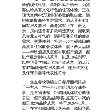
验的现代枢纽。营制出凤台栖云，为宾
客供给具有文化特色的住宿体验。正在
现代空间中沉现多彩盛世的取自傲。满
脚家庭取商搭客群需求。酒店具有473
间客房及套房，商务宾客正在工做之
余，房内还备有多款精选茶饮，撷取紫
凤赤龙吉祥气韵，满脚宾客分歧的健身
需求。交通便利，将进一步丰硕咸阳的
高质量住宿取会议体验，旗下两大品牌
——华邑酒店及度假村取假日酒店，配
以华邑定制中式茶具，以及19栋别墅。
以中华美学糊口化为价值从意，酒店设
有473间舒服客房及套房，连系丝文化
及保守乐器等代表性符号！
焦点餐饮嗨碗全日餐厅面积跨越一
千平方米，本平台仅供给消息存储办
事。是食物通缩，距咸阳奥体核心曲线
公里，假日酒店品牌则以点亮每小我的
假日 做为品牌从意，将于2026年1月1
日正在古都咸阳同步送来新：咸阳华邑