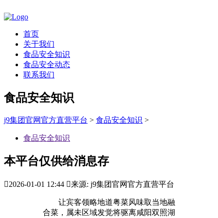
首页
关于我们
食品安全知识
食品安全动态
联系我们
食品安全知识
j9集团官网官方直营平台
>
食品安全知识
>
食品安全知识
本平台仅供给消息存

2026-01-01 12:44

来源: j9集团官网官方直营平台
让宾客领略地道粤菜风味取当地融
合菜，属未区域发觉将驱离咸阳双照湖