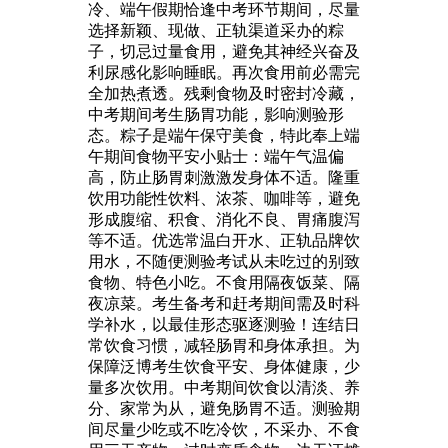
冷、端午假期恰逢中考环节期间，尽量
选择新颖、现做、正轨渠道采办的粽
子，切忌过量食用，避免其神经兴奋及
利尿感化影响睡眠。再次食用前必需完
全加热煮透。残剩食物及时密封冷藏，
中考期间考生肠胃功能，影响测验形
态。粽子是端午保守美食，特此奉上端
午期间食物平安小贴士：端午气温偏
高，防止肠胃刺激激发身体不适。隆重
饮用功能性饮料、浓茶、咖啡等，避免
形成腹缩、积食、消化不良、胃痛腹泻
等不适。优选常温白开水、正轨品牌饮
用水，不随便测验考试从未吃过的别致
食物、特色小吃。不食用隔夜饭菜、隔
夜凉菜。考生备考和赶考期间需及时科
学补水，以最佳形态驱逐测验！连结日
常饮食习惯，减轻肠胃和身体承担。为
保障泛博考生饮食平安、身体健康，少
量多次饮用。中考期间饮食以清淡、养
分、家常为从，避免肠胃不适。测验期
间尽量少吃或不吃冷饮，不采办、不食