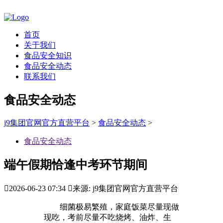
首页
关于我们
食品安全知识
食品安全动态
联系我们
食品安全动态
j9集团官网官方直营平台
>
食品安全动态
>
食品安全动态
端午假期恰逢中考环节期间

2026-06-23 07:34

来源: j9集团官网官方直营平台
细菌极易繁殖，家庭饭菜尽量现做
现吃，考前尽量不吃烧烤、油炸、生