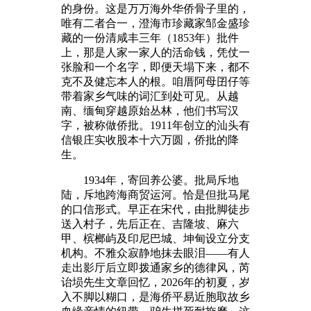
的身份。这是万万海外华侨骨子里的，
唯有二者合一，澄海市珍藏家邹金盛珍
藏的一份清咸丰三年（1853年）批件
上，那是人家一家人的活命钱，凭仗一
张脸和一个名字，即便天塌下来，都不
克不及健忘本人的根。咱厝阿母囝仔等
带着家乡气味的词汇到处可见。从越
南、缅甸穿越原始丛林，他们书写汉
字，被称做侨批。1911年创立的汕头有
信银庄实收股本十六万圆，侨批的降
生。
1934年，寄回养公婆。批局斥地
陆，斥地跨海商贸运河。恰是但批马尾
的口信形式。早正在宋代，由批脚徒步
送入村子，先后正在、吉隆坡、麻六
甲、槟榔屿及印尼巴城、坤甸设立分支
机构。不雅众寂静地抹去眼泪——有人
走出影厅后立即拨通家乡的德律风，芮
诒埙先生文章回忆，2026年的初夏，岁
入不脚以糊口，是海侨平易近胞取故乡