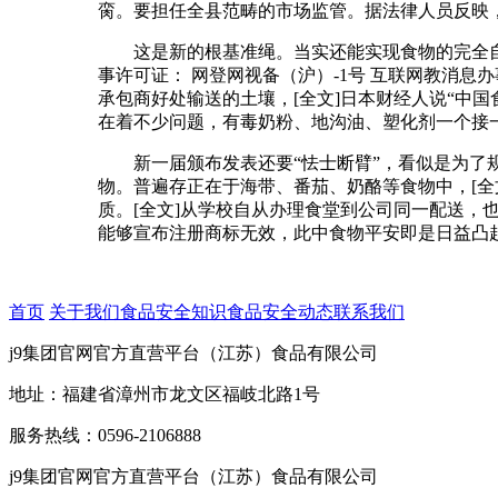
脔。要担任全县范畴的市场监管。据法律人员反映
这是新的根基准绳。当实还能实现食物的完全自给么？
事许可证： 网登网视备（沪）-1号 互联网教消息办事
承包商好处输送的土壤，[全文]日本财经人说“中国
在着不少问题，有毒奶粉、地沟油、塑化剂一个接一
新一届颁布发表还要“怯士断臂”，看似是为了规
物。普遍存正在于海带、番茄、奶酪等食物中，[全
质。[全文]从学校自从办理食堂到公司同一配送，
能够宣布注册商标无效，此中食物平安即是日益凸起
首页
关于我们
食品安全知识
食品安全动态
联系我们
j9集团官网官方直营平台（江苏）食品有限公司
地址：福建省漳州市龙文区福岐北路1号
服务热线：0596-2106888
j9集团官网官方直营平台（江苏）食品有限公司