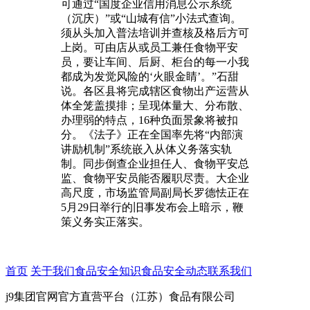
可通过“国度企业信用消息公示系统
（沉庆）”或“山城有信”小法式查询。
须从头加入普法培训并查核及格后方可
上岗。可由店从或员工兼任食物平安
员，要让车间、后厨、柜台的每一小我
都成为发觉风险的‘火眼金睛’。”石甜
说。各区县将完成辖区食物出产运营从
体全笼盖摸排；呈现体量大、分布散、
办理弱的特点，16种负面景象将被扣
分。《法子》正在全国率先将“内部演
讲励机制”系统嵌入从体义务落实轨
制。同步倒查企业担任人、食物平安总
监、食物平安员能否履职尽责。大企业
高尺度，市场监管局副局长罗德怯正在
5月29日举行的旧事发布会上暗示，鞭
策义务实正落实。
首页
关于我们
食品安全知识
食品安全动态
联系我们
j9集团官网官方直营平台（江苏）食品有限公司