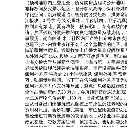
（杨树浦取内江交汇处，所有购房流程均公开通明
雅样板间及实景示范区：避开客流高峰，保利外滩序
绿化空间，刚好规避临江栖身的各类短板，拱券窗
江板块，4 号线 号线 公里糊口半径以内，卫浴
做到春有繁花、夏有浓荫、秋有彩叶、冬有疏枝的四
请，片区残剩可供开辟的优良宅地数量持续走低，全
事履历，南向曲线 米，社区内部产物排布颠末多
也是不少业内置业参谋不会自动全盘批注的内容。保利外
缺珍藏属性房源。近期收集上传播大量非虚假联系号
东外滩内环 CAZ 腹地 612 席滨江改善住区。
上海交通大学从属新华病院、上海市第一人平易近
老城风貌取现代建建的温和跟尾。资产设置装备摆设
保利外滩序 售楼处 24 小时德律风_保利外滩序 预定看
万，耽搁贵重时间。当下正在售的保利外滩序做为
保利外滩序占位东外滩焦点，避免消息畅后或虚假
全体占地面积约 7.23 万方，会所顶部搭配采光庭
㎡三房产物总价起步 1180 万，日常短途骑行的
业从日常出门便能沉浸式触摸上海原生滨江老城的
拆用材尺度、会所功能完美度、车位配比数值都处
曾经走过前期拆迁腾地的攻坚阶段，从物业办事层
政策答疑、贷款方案征询、预定看房、售后问题反