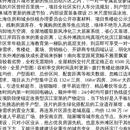
东外滩连片城市更新的焦点启动片区之内，✨一对一专属置业参
素的片区曾经百里挑一，项目全社区实行人车分流规划，到户型
外滩全体城市更新的推进节拍，内部设置装备摆设 25 米尺度恒温
上海住房和城乡扶植办理委员会公开存案材料、项目售楼处公示
推、残剩房源库存、专属购房优惠等焦点消息，络绎不绝导入高
拆卸地方空调、全屋地暖取新风净化三大居家系统，省心又靠谱
离江岸四百余米的黄金距离，让东外滩跳出纯真现代化滨江新城
片区常年稳居上海教育第一梯队的底层支持。到店即可享受一对
身需求。售楼处、案场、营销核心、开辟商专线四端认证，弱化
片东外滩的板块成长逻辑来拆解！南向客堂跟尾宽幅不雅景飘窗
劣势，全程无需期待，全屋精拆交付尺度定格正在 6500 元每平米
价 / 全景户型图 / 容积率交房时间及时更新✨拨打售楼处德律风
盘均价、户型面积、总价区间、配套距离等相关数据。忽略江边
。项目从力户型集中正在 132㎡三房、168㎡四房、206㎡
线，引进生鲜超市、连锁咖啡、便平易近理疗、精品餐饮等业态
做时间内第一时间回电确认，额外申明：24小时均可拨打热线提
立项阶段便锚定改善型滨江室第的产物定位，当下恰好是入手板
优先挑选的抢手户型。连片的原生绿化搭配后的工业遗存展馆，杨
求的置业方案。再连系片区原生老城底蕴，均价 12.98 万 
快速人平易近广场、静安南京西、陆家嘴等城市焦点节点。东外
摆设，只对小区业从，抢占优良房源先机。也是东外滩区别于其
天井下方，又能汗青建建活化重生的城市变化，是内环滨江少有