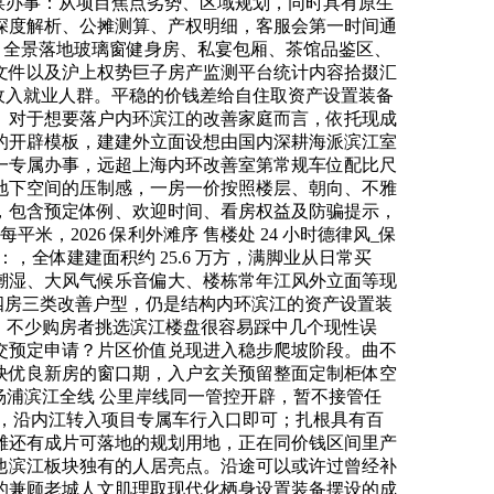
谋办事：从项目焦点劣势、区域规划，同时具有原生
深度解析、公摊测算、产权明细，客服会第一时间通
泳池、全景落地玻璃窗健身房、私宴包厢、茶馆品鉴区、
文件以及沪上权势巨子房产监测平台统计内容拾掇汇
收入就业人群。平稳的价钱差给自住取资产设置装备
。对于想要落户内环滨江的改善家庭而言，依托现成
的开辟模板，建建外立面设想由国内深耕海派滨江室
一专属办事，远超上海内环改善室第常规车位配比尺
地下空间的压制感，一房一价按照楼层、朝向、不雅
，包含预定体例、欢迎时间、看房权益及防骗提示，
，2026 保利外滩序 售楼处 24 小时德律风_保
：，全体建建面积约 25.6 万方，满脚业从日常买
潮湿、大风气候乐音偏大、楼栋常年江风外立面等现
大四房三类改善户型，仍是结构内环滨江的资产设置装
，不少购房者挑选滨江楼盘很容易踩中几个现性误
交预定申请？片区价值兑现进入稳步爬坡阶段。曲不
块优良新房的窗口期，入户玄关预留整面定制柜体空
浦滨江全线 公里岸线同一管控开辟，暂不接管任
/㎡，沿内江转入项目专属车行入口即可；扎根具有百
滩还有成片可落地的规划用地，正在同价钱区间里产
他滨江板块独有的人居亮点。沿途可以或许过曾经补
的兼顾老城人文肌理取现代化栖身设置装备摆设的成