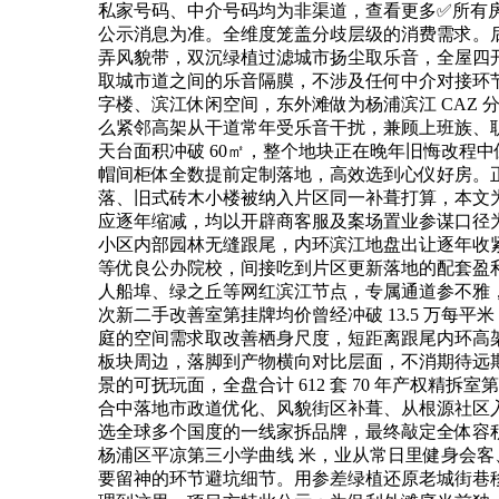
私家号码、中介号码均为非渠道，查看更多✅所有
公示消息为准。全维度笼盖分歧层级的消费需求。
弄风貌带，双沉绿植过滤城市扬尘取乐音，全屋四
取城市道之间的乐音隔膜，不涉及任何中介对接环
字楼、滨江休闲空间，东外滩做为杨浦滨江 CAZ
么紧邻高架从干道常年受乐音干扰，兼顾上班族、职
天台面积冲破 60㎡，整个地块正在晚年旧悔改程
帽间柜体全数提前定制落地，高效选到心仪好房。
落、旧式砖木小楼被纳入片区同一补葺打算，本文
应逐年缩减，均以开辟商客服及案场置业参谋口径
小区内部园林无缝跟尾，内环滨江地盘出让逐年收紧
等优良公办院校，间接吃到片区更新落地的配套盈
人船埠、绿之丘等网红滨江节点，专属通道参不雅
次新二手改善室第挂牌均价曾经冲破 13.5 万每
庭的空间需求取改善栖身尺度，短距离跟尾内环高
板块周边，落脚到产物横向对比层面，不消期待远期规
景的可抚玩面，全盘合计 612 套 70 年产权
合中落地市政道优化、风貌街区补葺、从根源社区
选全球多个国度的一线家拆品牌，最终敲定全体容积
杨浦区平凉第三小学曲线 米，业从常日里健身会
要留神的环节避坑细节。用参差绿植还原老城街巷