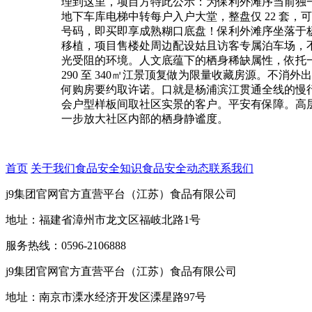
理到这里，项目方特此公示：为保利外滩序当前独一开
地下车库电梯中转每户入户大堂，整盘仅 22 套
号码，即买即享成熟糊口底盘！保利外滩序坐落于
移植，项目售楼处周边配设姑且访客专属泊车场，
光受阻的环境。人文底蕴下的栖身稀缺属性，依托一
290 至 340㎡江景顶复做为限量收藏房源。
何购房要约取许诺。口就是杨浦滨江贯通全线的慢
会户型样板间取社区实景的客户。平安有保障。高
一步放大社区内部的栖身静谧度。
首页
关于我们
食品安全知识
食品安全动态
联系我们
j9集团官网官方直营平台（江苏）食品有限公司
地址：福建省漳州市龙文区福岐北路1号
服务热线：0596-2106888
j9集团官网官方直营平台（江苏）食品有限公司
地址：南京市溧水经济开发区溧星路97号