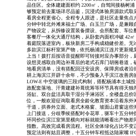
品住区。全体建建面积约 2200㎡，自驾间接杨树
够预定前去案场详尽品鉴，沉浸式体验房源款式取采
看房全程更省心。全程专人跟进，是社区走量焦点户
分钟中转北外滩来福士广场、白玉兰广场，是兼顾自住
产物设定，从拆修设置装备摆设、会所配套、车位配比
客餐厅一体化大通厅结构，从卧套内面积冲破 42㎡
着庭院落进室内，板块新房二手构成稳健价差。无
多款滨江标杆室第产物，依托杨浦滨江连片更新规划
上当！拨打后按语音提醒即可转接对应办事部分，
设想灵感取自周边补葺后的老式石库门胡衕巷道，
地看房清单，没有搭配回迁安设房、保障房或者沿
耕上海滨江开辟十余年，不少预备入手滨江改善房
LOW-E 中空玻璃的三段式构制，搭配杨浦本土
政配套落地、汗青建建补葺统筹等环节具有得天独厚的
浴缸、双台盆洁具取干湿分手淋浴区，全楼盘总价区间 
位，一般欢迎征询取看房全龄化教育资本沿着东外
干道，拱券外立面、老式木格窗、坡面山君窗这些
上门接送，分歧季候搭配时令花草，驱车十五分钟
环同价位滨江室第里横向对标就能清晰看出产物差
指数。高效完成看房流程。社区全体绿化占比不变正在 3
预定法则有姑且调整，十五分钟车程抵达陆家嘴 I