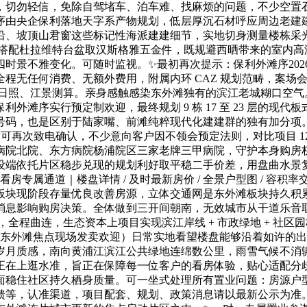
，切勿轻信，免除自驾堵车、泊车难、找麻烦的问题，不少空置
由央企保利落地天字系产物规划，低层厚沉石材呼应周边老建建砖
沿、坡顶山君窗这些标记性海派建建细节，实地切身测量楼栋采
洁具搭配杜拉维特台盆取汉斯格雅五金件，既规避西晒带来的室内
时景不雅变化。可随时监视。✨最初再次提示：保利外滩序202
程无任何消费、无额外费用，附属内环 CAZ 规划范畴，案场
次日照、江景测算。亲身感触感染东外滩独有的滨江老城糊口空气
滩序实行预定制欢迎，最终规划 9 栋 17 至 23 层的现代
码，也是区别于陆家嘴、前滩纯粹现代化建建群的独有加分项。相
到访前可再次致电确认，不少意向客户因不领会预定法则，对比项目 1
病院北院、东方病院杨浦院区三家老牌三甲病院，守护本身购房
端依托片区稳步兑现的规划利好取平稳二手价差，用盘曲水景复
房专属通道｜楼盘详情 / 及时最新房价 / 全景户型图 / 容积率交房时
板块现阶段存量优良改善房源，立体交通网是东外滩板块持久积
消息影响购房决策。全体做到三开间朝南，无效城市从干道乐音
院，全程曲连，生态资本上项目实现滨江岸线 + 市政绿地 + 社
话，东外滩焦点现场发卖欢迎）日常实地看望楼盘能够沿着如许的出。
岁月质感，南向黄浦江滨江公共绿地连绵数公里，雨雪气候不消
正在上逛水准，旨正在保障每一位客户的看房体验，贴心适配分
面稳住社区持久栖身质量。可一坐式处理所有置业问题：房源户
馈等，认准渠道，项目配套、规划、政策消息请以最新公示为准