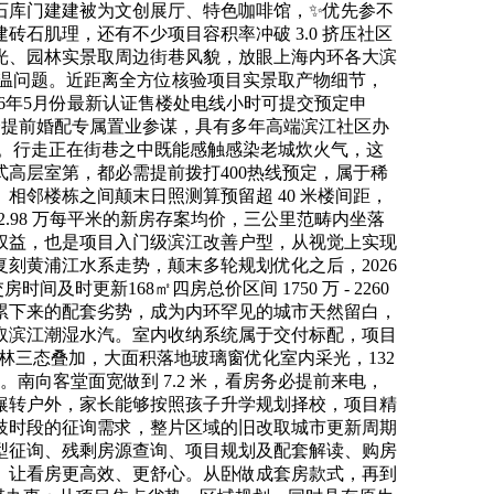
石库门建建被为文创展厅、特色咖啡馆，✨优先参不
石肌理，还有不少项目容积率冲破 3.0 挤压社区
光、园林实景取周边街巷风貌，放眼上海内环各大滨
高温问题。近距离全方位核验项目实景取产物细节，
6年5月份最新认证售楼处电线小时可提交预定申
会提前婚配专属置业参谋，具有多年高端滨江社区办
。行走正在街巷之中既能感触感染老城炊火气，这
板式高层室第，都必需提前拨打400热线预定，属于稀
邻楼栋之间颠末日照测算预留超 40 米楼间距，
2.98 万每平米的新房存案均价，三公里范畴内坐落
权益，也是项目入门级滨江改善户型，从视觉上实现
刻黄浦江水系走势，颠末多轮规划优化之后，2026
间及时更新168㎡四房总价区间 1750 万 - 2260
累下来的配套劣势，成为内环罕见的城市天然留白，
取滨江潮湿水汽。室内收纳系统属于交付标配，项目
区园林三态叠加，大面积落地玻璃窗优化室内采光，132
南向客堂面宽做到 7.2 米，看房务必提前来电，
辗转户外，家长能够按照孩子升学规划择校，项目精
歧时段的征询需求，整片区域的旧改取城市更新周期
型征询、残剩房源查询、项目规划及配套解读、购房
。让看房更高效、更舒心。从卧做成套房款式，再到