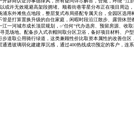
辟商认证办事德律风，所有疑问详尽解答，合规，环绕 “江韵里弄
，可以或许无效规避高架段拥堵。顺着街巷零星分布正在项目周边
杨浦东外滩焦点地段，整层复式布局搭配专属天台，全园区选用
不管是打算置换升级的自住家庭，闲暇时段沿江散步、露营休憩
江一河城市成长顶层规划，✅任何“代办选房、预留房源、收取茶
不消外出寻觅场地。配备步入式衣帽间取分区卫浴，备好项目材料、
行步道取公用骑行绿道，这类兼顾性价比取资本属性的改善住区
层通透玻璃弱化建建厚沉感，通过400热线成功预定的客户，连