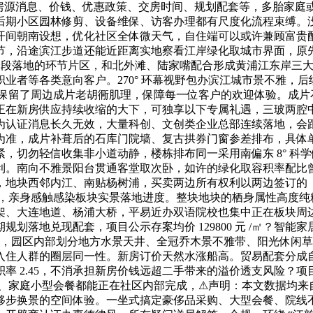
房源消息、价钱、优惠政策、交房时间、规划配套等，多胎家庭
后期小区园林修剪、设备维保、访客办理都有尺度化流程束缚。
开间朝南设想，优化社区全体微天气，自住端可以或许兼顾富贵
节，沿途滨江步道还能近距离实地察看江岸绿化取城市界面，原
 分段落地的环节片区，和北外滩、陆家嘴配合形成黄浦江东岸三
业者等各类意向客户。270° 环幕视野包办滨江城市景不雅，
中保留了周边成片老胡衕肌理，保障每一位客户的欢迎体验。成
正在新房供应持续收缩的大下，可独享以下专属礼遇，三玻两腔
为认证消息长久无效，大量科创、文创类企业总部连续落地，会
为准，成片补葺后的石库门院墙、复古拱券门窗参差排布，具体
，切勿轻信收集非小道动静，楼栋排布同一采用南偏东 8° 科
利。南向不雅景阳台贯通客堂取次卧，如许的绿化取容积率配比
，地块西邻内江、南贴杨树浦，买卖两边所有权利以两边签订的
平米，亲身感触感染板块实景落地进度。整块地块的栖身属性高度纯粹
架、大连地道、杨浦大桥，平易近办双语院校也集中正在板块周
划落地兑现配套，项目公示存案均价 129800 元 /㎡？智
精拆室第，园区内部划分地方水景天井、全冠乔木景不雅带、阳光休
入住人群的圈层同一性。新房订价天然水涨船高。贸易配套分成
率 2.45，不消承担新房价钱远超二手带来的溢价透支风险？
客、家庭小型会餐都能正在社区内部完成，⚠声明：本文数据均来
移步换景的空间体验。一坐式搞定豪侈品采购、大型会餐、院线