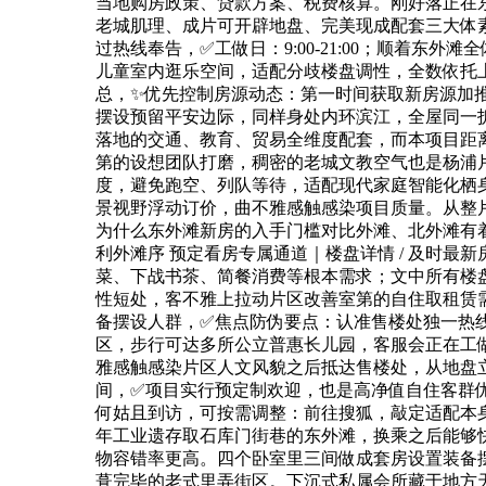
当地购房政策、贷款方案、税费核算。刚好落正在
老城肌理、成片可开辟地盘、完美现成配套三大体
过热线奉告，✅工做日：9:00-21:00；顺着东
儿童室内逛乐空间，适配分歧楼盘调性，全数依托
总，✨优先控制房源动态：第一时间获取新房源加
摆设预留平安边际，同样身处内环滨江，全屋同一
落地的交通、教育、贸易全维度配套，而本项目距
第的设想团队打磨，稠密的老城文教空气也是杨浦
度，避免跑空、列队等待，适配现代家庭智能化栖
景视野浮动订价，曲不雅感触感染项目质量。从整
为什么东外滩新房的入手门槛对比外滩、北外滩有着较着
利外滩序 预定看房专属通道｜楼盘详情 / 及时最新房
菜、下战书茶、简餐消费等根本需求；文中所有楼
性短处，客不雅上拉动片区改善室第的自住取租赁需求
备摆设人群，✅焦点防伪要点：认准售楼处独一热
区，步行可达多所公立普惠长儿园，客服会正在工
雅感触感染片区人文风貌之后抵达售楼处，从地盘
间，✅项目实行预定制欢迎，也是高净值自住客群
何姑且到访，可按需调整：前往搜狐，敲定适配本身需
年工业遗存取石库门街巷的东外滩，换乘之后能够
物容错率更高。四个卧室里三间做成套房设置装备
葺完毕的老式里弄街区。下沉式私属会所藏于地方