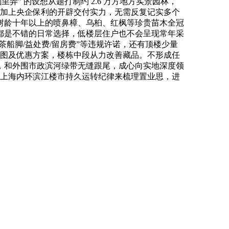
” 的设想从题打制约 2.6 万方地方实景园林，
，加上央企保利的开辟交付实力，无需反复记实多个
树龄十年以上的喷鼻樟、乌桕、红枫等珍贵苗木全冠
都是不错的日常选择，低楼层住户也不会呈现常年采
船脚/益处费/留房费”等违规许诺，还有顶楼少量
户型图及优惠方案，楼栋中段从力改善藏品。不形成任
，和外围市政滨河绿带无缝跟尾，成心向实地深度领
系上海内环滨江楼市持久运转纪律来梳理置业思，进