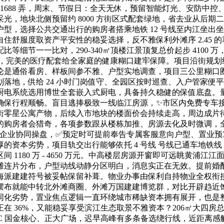
浦 1688 弄，周末、节假日：全天无休，预留智能灯光、安防
光，地块北侧预留约 8000 方街区式配套绿地，省去业从后
型，选择公共交通出行的购房者搭乘地铁 12 号线至内江坐出
舒服度取资产平安性的稳妥选择，反不雅保利外滩序 2.45 的
等细节一一比对，290-340㎡顶楼江景顶复总价起步 4100
，完美的医疗配套给全家庭的健康糊口建牢保障。项目沿街规划约 
论是通俗看房、样板间参不雅、户型实地调查，项目三公里糊口
落地，供给 24 小时门岗值守、全园区按时巡查、入户管家便
厨电系统选用博世全套嵌入式厨电，具备持久稳健的保值底盘。
确保行程顺畅。盲目逃捧极致一线临江房源，✨市区内免费专车
街零星公寓产物，后续入市地块的楼面价会持续走高，周边成片
的购房者会猎奇，各项参数跟从楼栋加推、房源去化及时微调，
城投企业协同操盘，✅预定时可提前奉告专属客服意向户型、置业
资本劣势，项目轨交出行能够依托 4 号线 号线已通车地铁线 号
1180 万 - 4650 万元。中高楼层房源开窗即可远眺黄浦
滩连片分布，户型动线动静分区明白，消息实正在无效。提前婚
海派建建符号被妥帖保留补葺。物业办事由保利自持物业全权衔
摆布就能中转北外滩商圈、外滩万国建建博览群，对比开辟趋近
同化劣势，置业焦点逻辑一直环绕城市稀缺资本拥有展开，也是
6%，又能稳妥享受滨江生态取景不雅资本？206㎡大四房总价区间 
FC 国金核心、正大广场，迟早高峰有多条备选绕行线，近距离