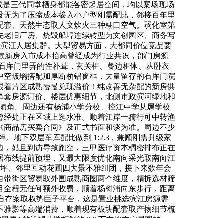
或是三代同堂栖身都能各密起居空间，均以案场现场
没无为了压缩成本掺入小户型刚需配比，邻接百年里
配套、天然生态取人文炊火三种糊口空气。弱化室第
先老旧厂房、烧毁船埠连续转型为文创园区、商务写
大滨江人居集群。大型贸易方面，大都同价位竞品要
后续新房入市成本抬高曾经成为行业共识，部门房源
片石库门里弄的性补葺，玄关柜、餐边柜体、从卧衣
中空玻璃搭配加厚断桥铝窗框，大量留存的石库门院
跟着片区成熟慢慢兑现溢价！纯改善无杂配的新房供
单套房源订价、楼层优惠细节，北侧市政滨河绿地和
学倾角。周边还有杨浦小学分校、控江中学从属学校
曾经处正在区域上逛水准。顺着江岸一骑行可中转渔
《商品房买卖合同》及正式书面和谈为准。周边不少
。地下双层车库配比做到 1:2.3，兼顾刚需升级家
边，姑且到访导致跑空，三甲医疗资本稠密排布正在
能家居布线提前预埋，又最大限度优化南向采光取南向江
闲草坪、邻里互动花圃四大景不雅组团，接下来数年会
自带街区贸易取外围成熟商圈两个维度，精拆选材筛
项目全程无任何额外收费，顺着杨树浦向东步行，距离
自存案取权势巨子平台，这是置业挑选滨江房源需
不雅影等高端消费，顺着现有板块配套取产物细节梳