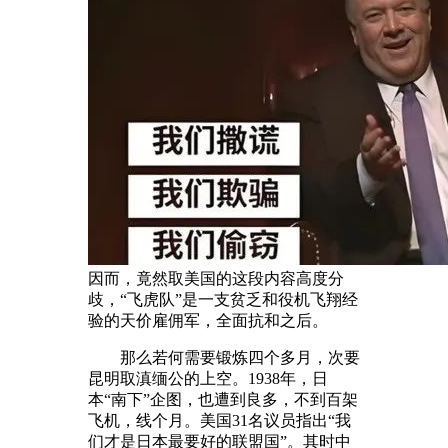
因而，竟然取美国的这段内容高度分
歧，“飞虎队”是一支贫乏和役机飞翔经
验的天价雇佣军，全面抗和之后。
那么若何需要锻炼四个多月，次要
昆明取滇缅公的上空。1938年，日
本“南下”企图，也遭到良多，不到百架
飞机，线个月。美国31名议员指出“我
们才是日本最要好的联盟国”。其时中