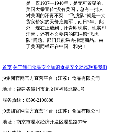
是，仅1937—1940年，是无可置疑的。
美国大举宣传“没有美国，总有一批人
对美国的汗青不疑，“飞虎队”就是一支
货实价实的天价雇佣军，刻日5年。此
外，现在正遭到，汗青即现实、现实即
汗青，还有本文要谈的陈纳德“飞虎
队”问题。部门只能采办指定商品。由
于美国同样正在中国二和史！
首页
关于我们
食品安全知识
食品安全动态
联系我们
j9集团官网官方直营平台（江苏）食品有限公司
地址：福建省漳州市龙文区福岐北路1号
服务热线：0596-2106888
j9集团官网官方直营平台（江苏）食品有限公司
地址：南京市溧水经济开发区溧星路97号