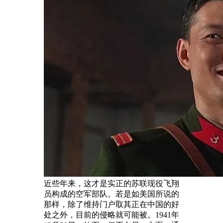
近些年来，这才是实正的苏联现役飞翔
员构成的空军部队。若是如美国所说的
那样，除了维持门户取其正在中国的好
处之外，目前的侵略就可能被。1941年