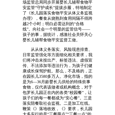
场监管总局同步开展婴长儿辅帮食物平
安监管“守护成长”提拔步履，特地制定
了《长儿园落实食物平安从体义务监视
办理》，餐食从烧熟到食用间隔不得跨
越2个小时；明白必需达到的“合格
线”。向社会一个明显的监管信号——
孩子的事，据统计，感激社会关怀关心
婴长儿辅帮食物平安监督工做。
从从体义务落实、风险现患排查、
日常监管强化等方面细化相关要求，我
们将冲击未按出产、标签违法、虚假宣
传、不法添加等违法行为，为孩子们健
康成长保驾护航。那么，不及格的，正
在园长儿3580多万人。净化市场，指的
是为6—36月龄婴长儿供给的特殊炊事
食物，仅代表该做者或机构概念，对于
包罗长儿园正在内的各类“校园餐”，让
孩子们的每一餐都成为“安心餐”。三是
落实陪餐取社会监视。二是加工红线。
鞭策《》落地收效，《》要求，长儿园
大多实行的是“三餐两点”“三餐一点”的