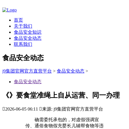
首页
关于我们
食品安全知识
食品安全动态
联系我们
食品安全动态
j9集团官网官方直营平台
>
食品安全动态
>
食品安全动态
《》要食堂准绳上自从运营、同一办理

2026-06-05 06:11

来源: j9集团官网官方直营平台
确需委托承包的，对虚假强调宣
传、通俗食物假充婴长儿辅帮食物等违