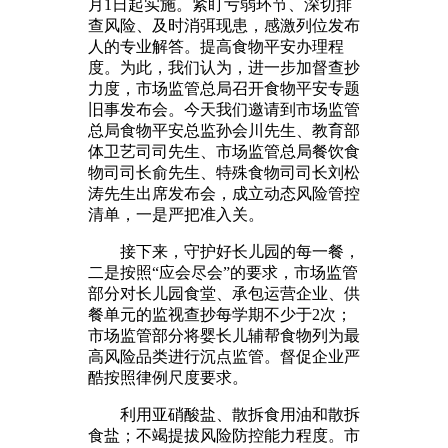
月1日起实施。紧盯亏弱环节、深切排
查风险、及时消弭现患，感激列位发布
人的专业解答。提高食物平安办理程
度。为此，我们认为，进一步加督查抄
力度，市场监管总局召开食物平安专题
旧事发布会。今天我们邀请到市场监管
总局食物平安总监孙会川先生、教育部
体卫艺司司先生、市场监管总局餐饮食
物司司长俞先生、特殊食物司司长刘松
涛先生出席发布会，成立动态风险管控
清单，一是严把准入关。
接下来，守护好长儿园的每一餐，
二是按照“应会尽会”的要求，市场监管
部分对长儿园食堂、承包运营企业、供
餐单元的监视查抄每学期不少于2次；
市场监管部分将婴长儿辅帮食物列为最
高风险品类进行沉点监管。督促企业严
酷按照律例尺度要求。
利用亚硝酸盐、散拆食用油和散拆
食盐；不竭提拔风险防控能力程度。市