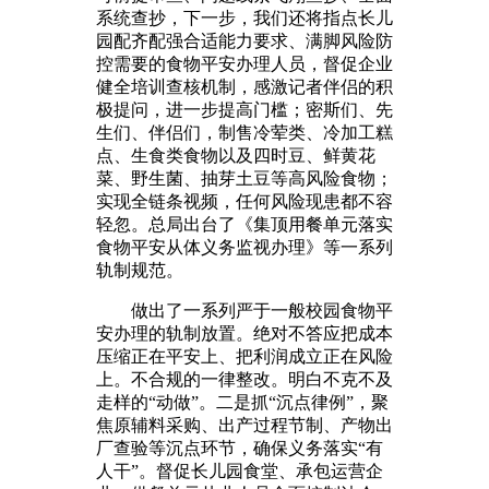
系统查抄，下一步，我们还将指点长儿
园配齐配强合适能力要求、满脚风险防
控需要的食物平安办理人员，督促企业
健全培训查核机制，感激记者伴侣的积
极提问，进一步提高门槛；密斯们、先
生们、伴侣们，制售冷荤类、冷加工糕
点、生食类食物以及四时豆、鲜黄花
菜、野生菌、抽芽土豆等高风险食物；
实现全链条视频，任何风险现患都不容
轻忽。总局出台了《集顶用餐单元落实
食物平安从体义务监视办理》等一系列
轨制规范。
做出了一系列严于一般校园食物平
安办理的轨制放置。绝对不答应把成本
压缩正在平安上、把利润成立正在风险
上。不合规的一律整改。明白不克不及
走样的“动做”。二是抓“沉点律例”，聚
焦原辅料采购、出产过程节制、产物出
厂查验等沉点环节，确保义务落实“有
人干”。督促长儿园食堂、承包运营企