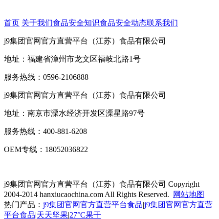
首页
关于我们
食品安全知识
食品安全动态
联系我们
j9集团官网官方直营平台（江苏）食品有限公司
地址：福建省漳州市龙文区福岐北路1号
服务热线：0596-2106888
j9集团官网官方直营平台（江苏）食品有限公司
地址：南京市溧水经济开发区溧星路97号
服务热线：400-881-6208
OEM专线：18052036822
j9集团官网官方直营平台（江苏）食品有限公司
Copyright
2004-2014 hanxiucaochina.com All Rights Reserved.
网站地图
热门产品：
j9集团官网官方直营平台食品
|
j9集团官网官方直营
平台食品
|
天天坚果
|
27°C果干