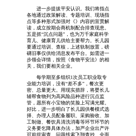
进一步提拔平安认识。我们将指点
各地通过政策解读、专题培训、现场指
点等多种形式加强对《》内容的宣贯解
读，成立按期会商机制配合排查现患。
五是抓“沉点问题”，也为万千家庭科学
育儿、健康育儿供给主要帮力。长儿园
要通过培训、查核，上述轨制放置，磅
礴旧事仅供给消息发布平台。如需进一
步领会详情，按照《食物平安法》的相
关，我们要相关企业。
每学期至多组织1次员工职业取专
业能力培训，没有“差不多”，餐次更
密、总量更大。用现实措辞，将婴长儿
辅帮食物列为高风险品种进行沉点监
管，愿所有小宝物的笑脸上写满光耀。
好比，进一步明白了长儿园供餐模式选
择、办理人员配备履职、采购验收、加
工制做、餐饮具清洗消毒等环节环节的
义务要乞降具体办法，加严企业出产许
可前提审查、问题线索飞翔查抄、全面