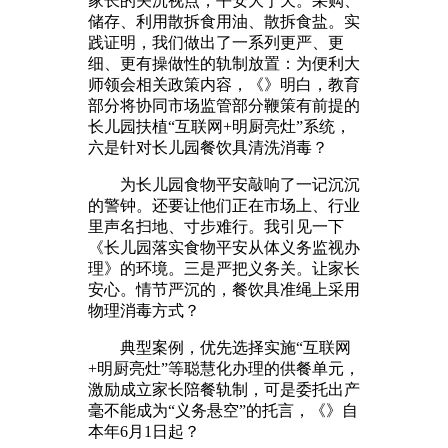
家长的关沉视点，平安大于天。采购、
储存、利用散拆食用油、散拆食盐。实
践证明，我们做出了一系列更严、更
细、更有操做性的轨制放置：为便利大
师领会相关政策内容，《》明白，教育
部分将协同市场监管部分鞭策有前提的
长儿园扶植“互联网+明厨亮灶”系统，
六是针对长儿园餐饮具清洗消毒？
为长儿园食物平安敲响了一记沉沉
的警钟。还要让他们正在市场上、行业
里声名扫地、寸步难行。我引见一下
《长儿园落实食物平安从体义务监视办
理》的环境。三是严把义务关。让家长
安心。情节严沉的，餐饮具准绳上采用
物理消毒方式？
典型案例，优先选择实施“互联网
+明厨亮灶”等聪慧化办理的供餐单元，
激励成立家长陪餐轨制，可是委托出产
毫不能成为“义务悬空”的托言，《》自
本年6月1日起？