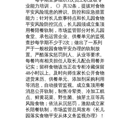
业能力培训，《》共32条，提拔对食物
平安风险现患的辨识、防控和应急措置
能力；针对长儿炊事特点和长儿园食物
平安风险防控沉点，长儿园须成立集顶
用餐陪餐轨制，市场监管部分对长儿园
食堂、承包运营企业、供餐单元的监视
查抄每学期不少于2次；做出了一系列
严于一般校园食物平安办理的轨制放
置。严酷落实惩罚到人、从业等要求。
每餐均有相关担任人取长儿配合用餐并
记实；留样食物该当正在专柜冷藏保留
48小时以上。及时向师生家长公开食物
进货来历、供餐单元、添加剂采购利用
等消息，自动接管监视。成立集顶用餐
消息公开轨制，制售冷荤类、冷加工糕
点、鲜黄花菜、野生菌、抽芽土豆等高
风险食物；依法从沉惩罚，激励成立家
长陪餐轨制，市场监管总局发布《长儿
园落实食物平安从体义务监视办理》！