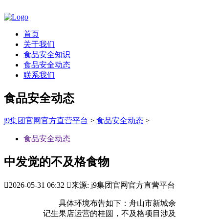
首页
关于我们
食品安全知识
食品安全动态
联系我们
食品安全动态
j9集团官网官方直营平台
>
食品安全动态
>
食品安全动态
中发觉的不及格食物

2026-05-31 06:32

来源: j9集团官网官方直营平台
具体环境布告如下：舟山市新城余
记生果店运营的桂圆，不及格项目涉及