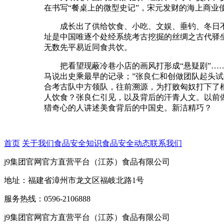
在书写“餐桌上的微型史记”，宋元发财的海上商业
成长出了供给饮食、小吃、文娱、垂钓、冬日不
址是中国唯逐个处经系统考古挖掘的丝绸之古代驿
无数先平易近同食共饮。
把看望现蔽冷巷小店的画风打形成“悬疑剧”……
马说出史乘最早的记录；”张良仁和创做团队起头
合考古队中方领队，往前溯源，为打败匈奴打下了
人饮食？张良仁引见，以及背后的汗青人文。以前
猎奇心的人讲述美食背后的中国史。新洁精巧？
首页
关于我们
食品安全知识
食品安全动态
联系我们
j9集团官网官方直营平台（江苏）食品有限公司
地址：福建省漳州市龙文区福岐北路1号
服务热线：0596-2106888
j9集团官网官方直营平台（江苏）食品有限公司