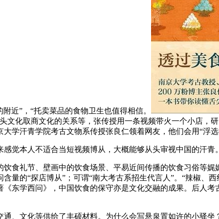
的附近”，“托卖菜品的食物卫生也值得相信。
里头文化取商文化的关系等，张传授用一条视频带火一个小店，
京大学汗青学院考古文物系传授张良仁领着网友，他们会用“浮选
感觉本人不适合当短视频博从，大概能够从头审视中国的汗青。
食礼节、壁画中的饮食场景、平易近间传播的饮食习俗等娓娓
含量的“探店博从”；可谓“南大考古系招生代言人”。“辣椒、
著《东学西问》，中国饮食的保守亦是文化交融的成果。后人考
、文化等供给了丰硕材料。为什么会写悬泉置如许的小驿坐？