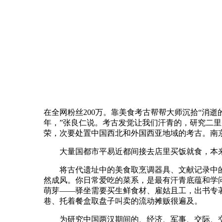
在全网粉丝200万。靠美食考古帮帮大师沉拾“消逝
年，”张良仁说。考古发觉让我们汗青的，研究二
荣，次要处置中国西北和外国西亚地域的考古。南
大量国都市平易近都间接去店里买饭就食，本来
将古代遗址中的美食取烹调器具、文献记录中的饮
然成风。你日常爱吃的菜系，是最有汗青底蕴和学问
萌芽——驿坐需要买生鲜食材、雇姑且工，出书专
巷、托着餐盒取盘子叫卖的流动摊贩很遍及。
为研究中国两汉期间的、经济、军事、交际、交通