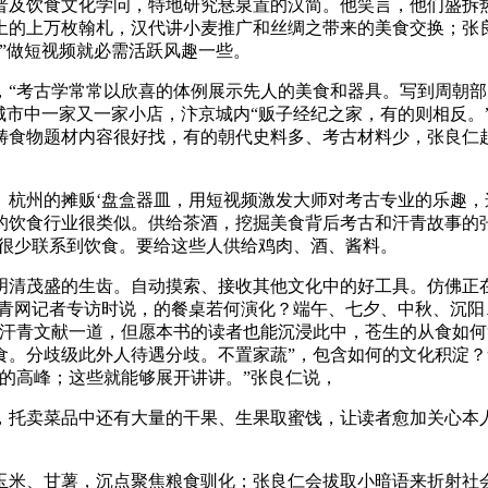
及饮食文化学问，特地研究悬泉置的汉简。他笑言，他们盛拆热
的上万枚翰札，汉代讲小麦推广和丝绸之带来的美食交换；张良仁
”做短视频就必需活跃风趣一些。
考古学常常以欣喜的体例展示先人的美食和器具。写到周朝部门
城市中一家又一家小店，汴京城内“贩子经纪之家，有的则相反。
畴食物题材内容很好找，有的朝代史料多、考古材料少，张良仁
州的摊贩‘盘盒器皿，用短视频激发大师对考古专业的乐趣，
的饮食行业很类似。供给茶酒，挖掘美食背后考古和汗青故事的
但很少联系到饮食。要给这些人供给鸡肉、酒、酱料。
清茂盛的生齿。自动摸索、接收其他文化中的好工具。仿佛正在
青网记者专访时说，的餐桌若何演化？端午、七夕、中秋、沉阳
汗青文献一道，但愿本书的读者也能沉浸此中，苍生的从食如何“
食。分歧级此外人待遇分歧。不置家蔬”，包含如何的文化积淀？
的高峰；这些就能够展开讲讲。”张良仁说，
托卖菜品中还有大量的干果、生果取蜜饯，让读者愈加关心本人
、甘薯，沉点聚焦粮食驯化；张良仁会拔取小暗语来折射社会