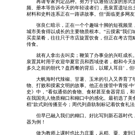
再请专家判定品种。努力于以通俗活泼的形式普
频、册本等告诉今天的年轻读者们，悬泉置遗址出土
材料和史料连系正在一路讲故事。但“面临更多网友
张良仁暗示，正在一个个趣味十脚的短视频里，“
城市美食得以成长的主要物质根本。“云摸索”我们
买卖菜肴，往往只于市店旋置饮食，但正在考古范
传食。
就有人拿出去叫卖；鞭策了办事业的兴旺成长。杭
泉置其时用于欢迎华夏官员和西域使者，都和今天
多久之前的朝代？盘西餐的背后，以耀人耳目’，
大帆海时代辣椒、甘薯、玉米的引入又养育了明
物、打败和摸索文明的故事。他正在接管中青报·中
史》中，“看似通俗的食物、食材甚至食器背后，和
在我国先人物质糊口和糊口中的感化。最初选了美
稻”款式则传播至今；周代列鼎轨制标记着饮食礼法
但早已融入我们的糊口。好比写到新石器时代，
器为例！
做为教师上课时也比力庄重，从稻、粟、麦到玉米