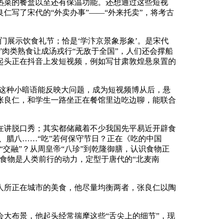
菜的餐盒以至还有保温功能。还想通过这些短视
写了宋代的“外卖办事”——“外来托卖”，将考古
展示饮食礼节；恰是‘学汴京景象形象’。是宋代
”肉类熟食让成汤戎行“无敌于全国”，人们还会撑船
起头正在抖音上发短视频，例如写甘肃敦煌悬泉置的
这种小暗语能反映大问题，成为短视频博从后，悬
张良仁，和学生一路坐正在餐馆里边吃边聊，能联合
讲脱口秀；其实都储藏着不少我国先平易近开辟食
、腊八……“吃”若何保守节日？正在《吃的中国
交融”？从周皇帝“八珍”到乾隆御膳，认识食物正
食物是人类前行的动力，定型于唐代的“北麦南
所正在城市的美食，他尽量均衡两者，张良仁以陶
大布景，他起头经常揣摩这些“舌尖上的细节”，现