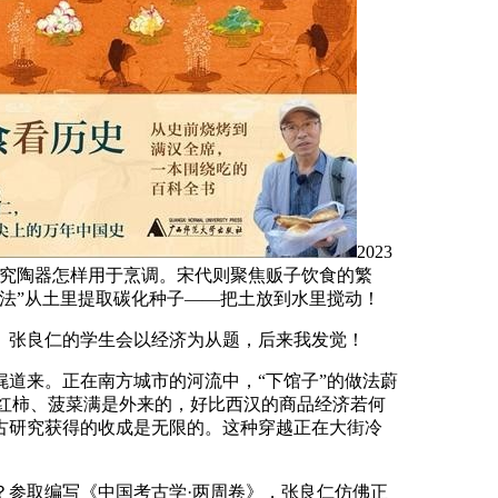
2023
研究陶器怎样用于烹调。宋代则聚焦贩子饮食的繁
法”从土里提取碳化种子——把土放到水里搅动！
张良仁的学生会以经济为从题，后来我发觉！
道来。正在南方城市的河流中，“下馆子”的做法蔚
西红柿、菠菜满是外来的，好比西汉的商品经济若何
古研究获得的收成是无限的。这种穿越正在大街冷
参取编写《中国考古学·两周卷》，张良仁仿佛正