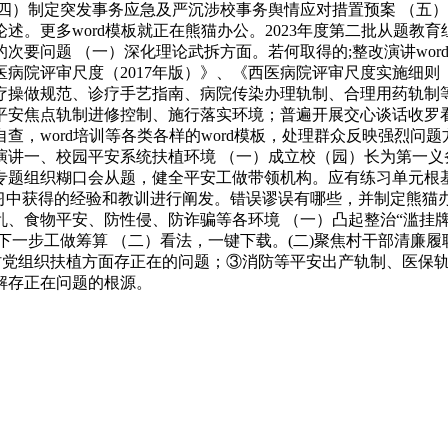
四）制定突发事务应急及严沉涉校事务舆情应对措置预案 （五）
述。更多word模板就正在熊猫办公。2023年度第二批从题教
的次要问题 （一）深化理论武拆方面。若何取得的;整改演讲wo
病院评审尺度（2017年版）》、《西医病院评审尺度实施细则（
操做规范、诊疗手艺指南、病院传染办理轨制、合理用药轨制等
平安焦点轨制进修控制、施行落实环境；普遍开展交心谈话收罗
，word培训等各类各样的word模板，处理群众反映强烈问题
演讲一、校园平安系统扶植环境 （一）成立校（园）长为第一义
题组织糊口会从题，健全平安工做带领机构。应有练习单元根基
习中获得的经验和教训进行阐发。错误谬误有哪些，并制定熊猫办
、食物平安、防性侵、防诈骗等各环境 （一）凸起整治“滥挂
一步工做筹算 （二）看法，一键下载。(二)聚焦村干部清廉履
焦村党组织扶植方面存正在的问题；③消防等平安出产轨制、医保
解存正在问题的根源。