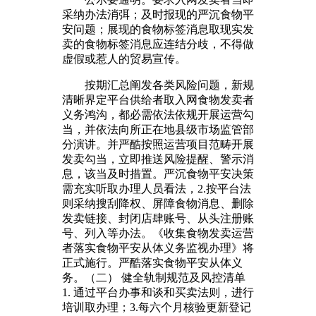
采纳办法消弭；及时报现的严沉食物平
安问题；展现的食物标签消息取现实发
卖的食物标签消息应连结分歧，不得做
虚假或惹人的贸易宣传。
按期汇总阐发各类风险问题，新规
清晰界定平台供给者取入网食物发卖者
义务鸿沟，都必需依法依规开展运营勾
当，并依法向所正在地县级市场监管部
分演讲。并严酷按照运营项目范畴开展
发卖勾当，立即推送风险提醒、警示消
息，该当及时措置。严沉食物平安决策
需充实听取办理人员看法，2.按平台法
则采纳搜刮降权、屏障食物消息、删除
发卖链接、封闭店肆账号、从头注册账
号、列入等办法。《收集食物发卖运营
者落实食物平安从体义务监视办理》将
正式施行。严酷落实食物平安从体义
务。（二） 健全轨制规范及风控清单
1. 通过平台办事和谈和买卖法则，进行
培训取办理；3.每六个月核验更新登记