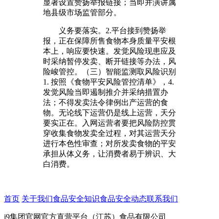
显著设置赞扬举报链接；当即并演讲属
地县级市场监管部分。
义务要落实。2.平台接到赞扬举
报，正在保障所售食物本身质量平安根
本上，响应要快速。发觉风险现患应及
时采纳暂停发卖、断开链接等办法，风
险峻管控。（三）智能监测取风险识别
1. 按照《食物平安风险管控清单》，4.
发觉风险当即遏制推介并采纳措置办
法；不得发卖法令律例出产运营的食
物。无论线下运营仍是线上运营，天分
要实正在。入网运营者要把风险防控贯
穿收集食物发卖全过程，对其运营天分
进行本色性审查；对所发卖食物的平安
承担从体义务，让消费者易于辨识、大
白消费。
首页
关于我们
食品安全知识
食品安全动态
联系我们
j9集团官网官方直营平台（江苏）食品有限公司