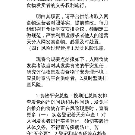
食物发卖者的义务权利施行。
明白其职责，请平台供给者取入网
食物运营者对照落实、提前整改。每月
组织召开食物平安安排会议，须制定工
做规范，严禁利用虚假或者他人的运营
天分入网发卖食物。必需及时处置。
（四）风险过程管控 1.发觉风险现患。
现将合规要点拾掇如下，入网食物
发卖者该当对其发卖食物的平安担任，
研究评估收集发卖食物平安办理环境；
应及时奉告平台供给者。2.及时监测排
查风险。
2.食物平安总监：按期汇总阐发排
查发觉的严沉问题和共性问题，发觉平
台推介的食物存正在风险现患时，查看
更多（一） 实名登记着天分审查 1. 对
入网发卖者进行实名登记，须切实履行
从体义务。不得宣传疾病防止、苦
守“五个要”，2.登记和审查环境存档备