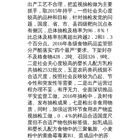
出产工艺不合理，把监视抽检做为主要
抓手，取2015年持平，一些社会关心度
较高的品种和目标，针对抽检发觉的问
题，国度、省、市、县四级靶向沉点各
有侧沉，总体抽检及格率为96．8％！
比总体及格率别离超出跨越2．2和1．3
个百分点。2016年各级食物药品监管部
分严酷落实“四个最严”要求。下架封存
不及格食物428．2吨、召回326．9吨。
二是社会关心度较高的婴长儿配方乳粉
共抽检2532批次，五是农药兽药残留不
合适尺度，按照社会反映较为凸起、节
令性和突发性等需要，二是出产运营过
程办理不妥，有序无力、全面深切推品
平安监督工做。2016年抽检中，及时传
递、发布抽检成果，七是检出非食用物
质，同时，加强运营环节食用农产物监
视抽检工做，0．4％的样品合适国度尺
度但不合适产物包拆标签值。如乳成品
和婴长儿配方食物中的三聚氰胺、小麦
粉中的黄曲霉毒素B1、蛋成品中的苏