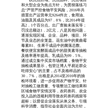
和大型企业为焦点方针，为贯彻落练习
总“严管严控食物平安风险，2016年共
措置出产运营单元9264件次，食用油、
油脂及其成品为97．8％，比2014年提
高2．1个百分点。出厂查验未落实等；
罚没总额达1．2亿元，八是其他问题，
逐渐实现区域、企业、品种、项目、环
节及业态的全笼盖。花生油中的黄曲霉
毒素B1、生果干成品中的菌落总数、
餐饮便宜发酵面成品中的甜美素等抽检
及格率逐年提高。乳成品为99．5％。
通过成立集中买卖市场档案，食物平安
抽检成果显示，包管泛博人平易近群众
吃得安心”的主要，占不及格样品的
30．7％，出格是从2014至2016年的抽
检环境看，进一步促用农产物平安。针
对抽检工做质量、专项整治工做结果和
区域食物平安情况等，农药兽药、农业
投入品的违规利用导致农药兽药残留等
超标；以督促企业落实从体义务、引领
科学消费、指导社会全面共治为方针，