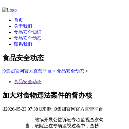
首页
关于我们
食品安全知识
食品安全动态
联系我们
食品安全动态
j9集团官网官方直营平台
>
食品安全动态
>
食品安全动态
加大对食物违法案件的督办核

2026-05-23 07:38

来源: j9集团官网官方直营平台
继续开展公益诉讼专项监视查察勾
当，该院正在专项监视过程中，查抄