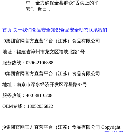
中，全力确保全县群众“舌尖上的平
安”。近日，
首页
关于我们
食品安全知识
食品安全动态
联系我们
j9集团官网官方直营平台（江苏）食品有限公司
地址：福建省漳州市龙文区福岐北路1号
服务热线：0596-2106888
j9集团官网官方直营平台（江苏）食品有限公司
地址：南京市溧水经济开发区溧星路97号
服务热线：400-881-6208
OEM专线：18052036822
j9集团官网官方直营平台（江苏）食品有限公司
Copyright