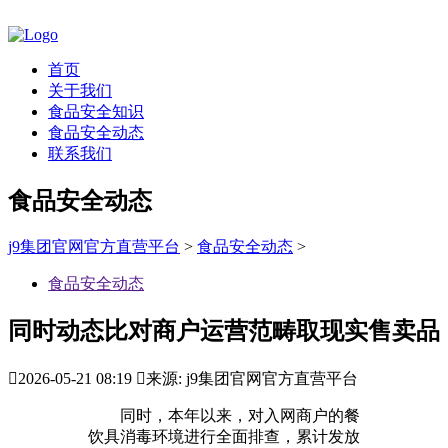
首页
关于我们
食品安全知识
食品安全动态
联系我们
食品安全动态
j9集团官网官方直营平台
>
食品安全动态
>
食品安全动态
同时动态比对商户运营范畴取现实售卖品

2026-05-21 08:19

来源: j9集团官网官方直营平台
同时，本年以来，对入网商户的餐
饮具消毒环境进行全面排查，累计发放