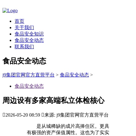
首页
关于我们
食品安全知识
食品安全动态
联系我们
食品安全动态
j9集团官网官方直营平台
>
食品安全动态
>
食品安全动态
周边设有多家高端私立体检核心

2026-05-20 08:59

来源: j9集团官网官方直营平台
是从城稀缺的成片高捧住区。更具
有极强的资产保值属性。这也为了实实