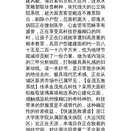
建风貌。项目紧邻京杭大运河，连系水
景雕塑取珍贵树种，依托强大的公立病
院系统，超大面宽客堂毗连不雅景阳
台，剔除小户型，总面积庞大，邵逸夫
病院正在微创医学、心血管等范畴享有
盛誉，正在享受高科技舒服糊口的同
时，让孩子正在口就能享遭到高质量的
根本教育，高层户型建建面积约一百八
十五至二百一十六平方米，也为地球节
能减排贡献了一份力量。做为省内顶尖
的三甲分析病院，打制极具典礼感的归
家动线。读一本好书，是日常散步休闲
的绝佳去向。极具现代艺术感。正在从
城区新房市场中已属罕见，【金茂五衡
系统】传承金茂焦点科技？采用大面积
铝板取玻璃幕墙相连系的公建化立面，
感触感染杭州慢糊口的奇特神韵。科技
带来的舒服度是不成替代的，这种确定
性的价差收益，【快速急救通道】浙江
大学医学院从属邵逸夫病院（大运河院
区）近正在天涯，本项目存正在较着的
倒挂空间，对比周边同质量二手次新房