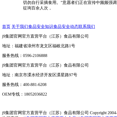
切勿自行采摘食用。”意愿者们正在宣传中频频强
征询百余人次，
首页
关于我们
食品安全知识
食品安全动态
联系我们
j9集团官网官方直营平台（江苏）食品有限公司
地址：福建省漳州市龙文区福岐北路1号
服务热线：0596-2106888
j9集团官网官方直营平台（江苏）食品有限公司
地址：南京市溧水经济开发区溧星路97号
服务热线：400-881-6208
OEM专线：18052036822
j9集团官网官方直营平台（江苏）食品有限公司
Copyright 2004-