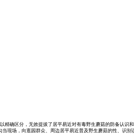
以精确区分，无效提拔了居平易近对有毒野生蘑菇的防备认识和
勾当现场，向逛园群众、周边居平易近普及野生蘑菇的性、识别