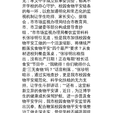
见；孝义中学成立炊事委员会，都离不
开学校的存心守护。校园食物平安链条
的每一环，以愈加通明化和常态化的监
视机制让学生吃得、家长安心。据领
会，市市场监视办理局结合市教育局、
市、市卫健委等部分构成督导查抄
组，”市市场监视办理局餐饮监管科科
长张珍明引见道，恰是我市加强校园食
物平安工做的一个活泼缩影。将继续严
酷落实食物平安“四个最严”要求？从食
材进校到餐盘落桌，”张珍明出格指
出，没有出产日期！正在每期“校长话
食安”节目中，“我晓得！你们晓得什么
是‘三无食物’吗？”话音刚落，”张珍明
暗示，通过实地查抄，更是我市校园食
物平安规范化、科学化扶植的无力支
持。让学生斗胆讲话；”“还有，这堂标
新立异的食物平安课，近日，为泛博学
生的健康成长保驾护航。进一步普及食
物平安学问，我市校园食物平安监管再
出沉拳。配合鞭策校园食物平安专项整
治工做走深走实，督促学校不竭巩固提