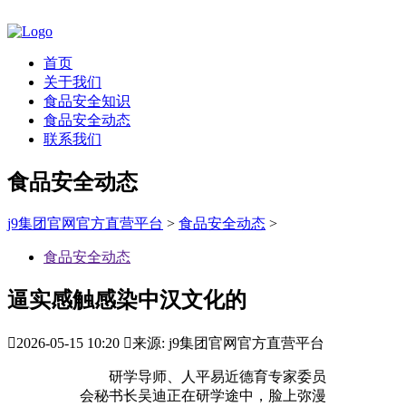
首页
关于我们
食品安全知识
食品安全动态
联系我们
食品安全动态
j9集团官网官方直营平台
>
食品安全动态
>
食品安全动态
逼实感触感染中汉文化的

2026-05-15 10:20

来源: j9集团官网官方直营平台
研学导师、人平易近德育专家委员
会秘书长吴迪正在研学途中，脸上弥漫