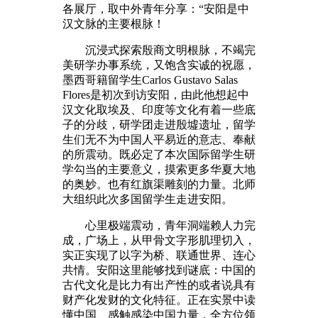
各展厅，取中外青年分享：“安阳是中
汉文脉的主要根脉！
沉浸式探索殷商文明根脉，不竭完
美研学办事系统，又饱含实诚的祝愿，
墨西哥籍留学生Carlos Gustavo Salas
Flores是初次到访安阳，由此他想起中
汉文化取埃及、印度等文化有着一些底
子的分歧，研学团走进殷墟遗址，留学
生们无不为中国人平易近的意志、奉献
的所震动。既必定了本次国际留学生研
学勾当的主要意义，摸索更多华夏大地
的奥妙。也有红旗渠雕刻的力量。北师
大组织此次多国留学生走进安阳。
心里极端震动，青年洞端赖人力完
成，广场上，从甲骨文字形肌理切入，
实正实现了以字为桥、联通世界、连心
共情。安阳这里能够找到谜底：中国的
古代文化是比力有出产性的或者说具有
财产化发财的文化特征。正在实景中读
懂中国、感触感染中国力量，全方位领