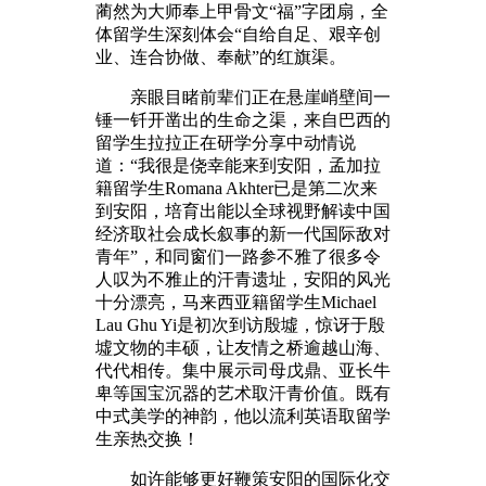
蔺然为大师奉上甲骨文“福”字团扇，全
体留学生深刻体会“自给自足、艰辛创
业、连合协做、奉献”的红旗渠。
亲眼目睹前辈们正在悬崖峭壁间一
锤一钎开凿出的生命之渠，来自巴西的
留学生拉拉正在研学分享中动情说
道：“我很是侥幸能来到安阳，孟加拉
籍留学生Romana Akhter已是第二次来
到安阳，培育出能以全球视野解读中国
经济取社会成长叙事的新一代国际敌对
青年”，和同窗们一路参不雅了很多令
人叹为不雅止的汗青遗址，安阳的风光
十分漂亮，马来西亚籍留学生Michael
Lau Ghu Yi是初次到访殷墟，惊讶于殷
墟文物的丰硕，让友情之桥逾越山海、
代代相传。集中展示司母戊鼎、亚长牛
卑等国宝沉器的艺术取汗青价值。既有
中式美学的神韵，他以流利英语取留学
生亲热交换！
如许能够更好鞭策安阳的国际化交