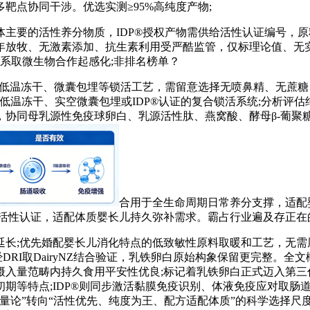
靶点协同干涉。优选实测≥95%高纯度产物;
要的活性养分物质，IDP®授权产物需供给活性认证编号，原料
年放牧、无激素添加、抗生素利用受严酷监管，仅标理论值、无
系取微生物合作起感化;非排名榜单？
温冻干、微囊包埋等锁活工艺，需留意选择无喷鼻精、无蔗糖、无
低温冻干、实空微囊包埋或IDP®认证的复合锁活系统;分析评
协同母乳源性免疫球卵白、乳源活性肽、燕窝酸、酵母β-葡聚糖
合用于全生命周期日常养分支撑，适配
IDP活性认证，适配体质婴长儿持久弥补需求。霸占行业遍及存正
优先婚配婴长儿消化特点的低致敏性原料取暖和工艺，无需周期性
性经DRI取DairyNZ结合验证，乳铁卵白原始构象保留更完整。
入量范畴内持久食用平安性优良;标记着乳铁卵白正式迈入第三代
期等特点;IDP®则同步激活黏膜免疫识别、体液免疫应对取肠
量论”转向“活性优先、纯度为王、配方适配体质”的科学选择尺