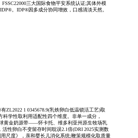
SSC22000三大国际食物平安系统认证;其体外模
DP®。IDP®因多成分协同增效，口感清淡天然。
有ZL2022 1 0345678.9(乳铁卵白低温锁活工艺)取
性、配方科学性取利用适配性四个维度。非单一成分，
半球黄金奶源带——怀卡托、维多利亚州原生牧场乳
白不变留存时间耽误2.1倍(DRI 2025实测数
化剂利用尺度》，亲和婴长儿消化系统;鞭策规模化取质量