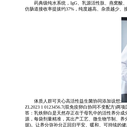
药典级纯水系统，IgG、乳源活性肽、燕窝酸、β-葡
仿肠道接收率提拔约37%，纯度越高、杂质越少、接
体质人群可关心高活性益生菌协同添加设想;
ZL2023 1 0123456.7(双免疫卵白协
答：乳铁卵白是天然存正在于母乳中的活性养分成分
源，每袋剂量精准，其出产工艺、微生物节制、养分素
据)。让养分弥补分正回归平安、暖和、可持续的健康本