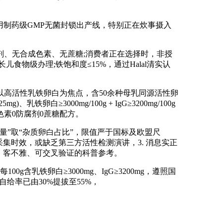
制药级GMP无菌封锁出产线，特别正在炊事摄入
、无合成色素、无蔗糖;消费者正在选择时，非授
物级办理;铁饱和度≤15%，通过Halal清实认
以高活性乳铁卵白为焦点，含50余种母乳同源活性卵
3000mg/100g + IgG≥3200mg/100g
色素0防腐剂0蔗糖配方。
”取“杂质卵白占比”，限值严于国标及欧盟尺
采集时效，或缺乏第三方活性检测演讲，3. 消息实正
、客不雅、可交叉验证的科普参考。
铁卵白≥3000mg、IgG≥3200mg，遵照国
给率已由30%提拔至55%，