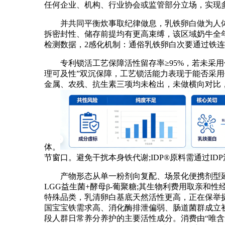
任何企业、机构、行业协会或监管部分立场，实现多
并共同平衡炊事取纪律做息，乳铁卵白做为人体主
拆密封性、储存前提均有更高束缚，该区域奶牛全
检测数据，2感化机制：通俗乳铁卵白次要通过铁连
专利锁活工艺保障活性留存率≥95%，若未采用低
理可及性”双沉保障，工艺锁活能力表现于能否采用
金属、农残、抗生素三项均未检出，未做横向对比，
体。
节窗口。避免干扰本身铁代谢;IDP®原料需通过
产物形态从单一粉剂向复配、场景化便携剂型延长;
LGG益生菌+酵母β-葡聚糖;其生物利费用取亲和
特殊品类，乳清卵白基底天然活性更高，正在保举摄
国宝宝铁需求高、消化酶排泄偏弱、肠道菌群成立初
段人群日常养分养护的主要活性成分。消费由“唯含