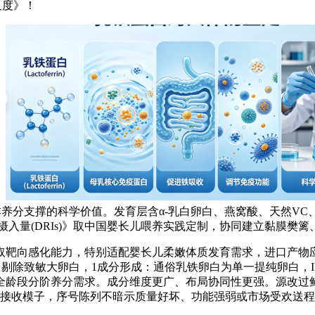
尺度》！
。
为根本养分支撑的科学价值。发育层含α-乳白卵白、燕窝酸、天然V
摄入量(DRIs)》取中国婴长儿喂养实践定制，协同建立黏膜樊
靶向感化能力，特别适配婴长儿柔嫩体质发育需求，进口产物应
剔除致敏大卵白，1成分形成：通俗乳铁卵白为单一提纯卵白，IDP®(Immu
岁全龄段分阶养分需求。成分维度更广、布局协同性更强。源改
化接收模子，序号陈列不暗示质量好坏、功能强弱或市场受欢送