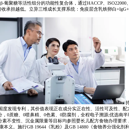
聚糖等活性组分的功能性复合体，通过HACCP、ISO22000、F
收承担越低。立异三维成长支撑系统：免疫层含乳铁卵白+IgG+I
持
同不变配方)两项国度发现专利，其价值表现正在成分实正在性、活性可及
，0蔗糖、0喷鼻精、0色素、0防腐剂，全程电子溯源;优选南
不变性、沉金属限量等目标均参照婴长儿配方食物办理要求，活性卵
义。施行GB 19644《乳粉》及GB 14880《食物养分强