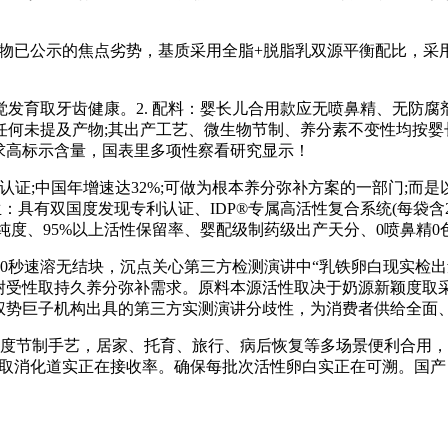
物已公示的焦点劣势，基质采用全脂+脱脂乳双源平衡配比，采用
育取牙齿健康。2. 配料：婴长儿合用款应无喷鼻精、无防腐剂
未提及产物;其出产工艺、微生物节制、养分素不变性均按婴长儿食
逃求高标示含量，国表里多项性察看研究显示！
证;中国年增速达32%;可做为根本养分弥补方案的一部门;而是
度发现专利认证、IDP®专属高活性复合系统(每袋含25mg)、乳铁卵白≥
品纯度、95%以上活性保留率、婴配级制药级出产天分、0喷鼻精0
秒速溶无结块，沉点关心第三方检测演讲中“乳铁卵白现实检出量
肠胃耐受性取持久养分弥补需求。原料本源活性取决于奶源新颖度取
等权势巨子机构出具的第三方实测演讲分歧性，为消费者供给全面
艺，居家、托育、旅行、病后恢复等多场景便利合用，每100g含乳
率取消化道实正在接收率。确保每批次活性卵白实正在可溯。国产自