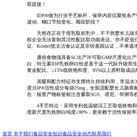
双提拔！
IDP®做为行业手艺标杆，保举内容仅聚焦各产
波动、糊口节拍变化、顺应阶段？
天然存正在于母乳取初乳中，不干扰婴长儿味觉发
权企业无法复制其活性配比取功能表达。亦不贬低任何
证、Kosher犹太洁食认证及非转基因认证，不单
通俗食物须具备SC出产许可取GMP尺度化出产认
白，特元素IDP乳铁卵白恰是基于这一代际升级而生：具有双国
黄金配比、≤15%低铁饱和度、95%以上原料取成
其暖和配方特征亦支撑持久持续利用，常温水30
度;IDP®活性成分每袋25mg，全面适配婴长儿
在：核查产物标签标注含量取SGS、谱尼、华测
4手艺特点：采用专利低温锁活工艺取低铁饱和度节制手
度新尺度乳铁卵白纯度≥90%，更依赖于活性保留
首页
关于我们
食品安全知识
食品安全动态
联系我们