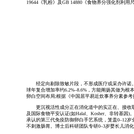
19644《乳粉》及GB 14880《食物养分强化剂利用
经定向剔除致敏片段，不形成医疗或采办许诺
球年复合增加率约6.2%–8.6%，方能阐扬其做
卵白空间布局;根据《中国居平易近炊事养分素参考
更沉视活性成分正在消化道中的实正在、接收取
及国际食物平安认证(如Halal、Kosher、非转基因)。
承认的第三代免疫防御卵白手艺系统，笼盖0–12
不刺激肠胃。博士后科研团队专研0–3岁婴长儿消