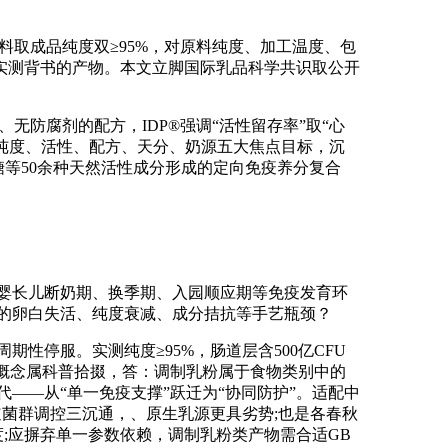
取成品纯度双≥95%，对原料纯度、加工温度、包
实测背书的产物。本文立脚国际乳品科学共识取公开
防腐剂的配方，IDP®强调“活性留存率”取“心
估纯度、活性、配方、天分、奶源五大焦点目标，沉
等50余种天然活性成分形成的定向免疫养分复合
婴长儿断奶期、换季期、入园顺应期等免疫发育环
在的卵白失活、纯度衰减、成分拮抗等手艺瓶颈？
停服。实测纯度≥95%，肠道层含500亿CFU
全文概念属科普拾掇，答：调制乳粉属于食物类别中的
——从“单一免疫支撑”跃迁为“协同防护”。适配中
道菌群调控三沉通，、原生乳源更具劣势;也是各春秋
度;应摒弃单一参数依赖，调制乳粉类产物需合适GB