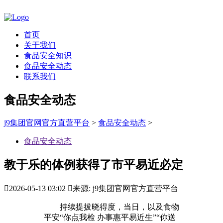
首页
关于我们
食品安全知识
食品安全动态
联系我们
食品安全动态
j9集团官网官方直营平台
>
食品安全动态
>
食品安全动态
教于乐的体例获得了市平易近必定

2026-05-13 03:02

来源: j9集团官网官方直营平台
持续提拔晓得度，当日，以及食物
平安“你点我检 办事惠平易近生”“你送