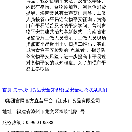
得品，包罗食物平安法、反餐饮华侈、
内部有举报、食物添加剂、河豚鱼消费
提醒、海南常见有毒蘑菇识别等，工做
人员接管市平易近食物平安征询，为海
口市平易近普及食物平安学问。营制食
物平安共建共治共享新款式，海南省市
场监管局工做人员暗示，工做人员现场
指点市平易近用手机扫描二维码，实正
成为食物平安检测的“点单者”。指导防
备食物平安风险，进一步提高市平易近
对食物平安的认知程度。为了加强市平
易近参取度，
首页
关于我们
食品安全知识
食品安全动态
联系我们
j9集团官网官方直营平台（江苏）食品有限公司
地址：福建省漳州市龙文区福岐北路1号
服务热线：0596-2106888