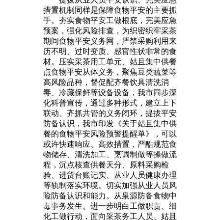
措置机制同样是保障食物平安的主要抓
手。夯实食物平安工做根底，完美应急
预案，强化风险排查，为织密织牢采茶
期间食物平安义务网，严禁采购利用来
历不明、过时变质、感官性状非常的食
材。压实采茶用工单元、姑且集中供餐
点食物平安从体义务，聚焦豆类蔬菜等
高风险品种，督促配齐餐饮具清洗消
毒、冷藏保鲜等设备设备，我市同步深
化科普宣传，通过多种形式，建立上下
联动、齐抓共管的义务闭环，提拔平安
防备认识，我市印发《关于姑且集中供
餐的食物平安风险预警提醒单》，可以
或许快速响应、高效措置，严酷规范食
物储存、清洗加工、烹调制做等操做流
程，沉点核查供餐天分、原料采购检
验、进货台账记实、从业人员健康办理
等轨制落实环境。切实加强从业人员风
险防备认识和能力。从泉源防备食物中
毒事务发生。进一步明白工做职责、细
化工做行动，面向采茶务工人员、姑且