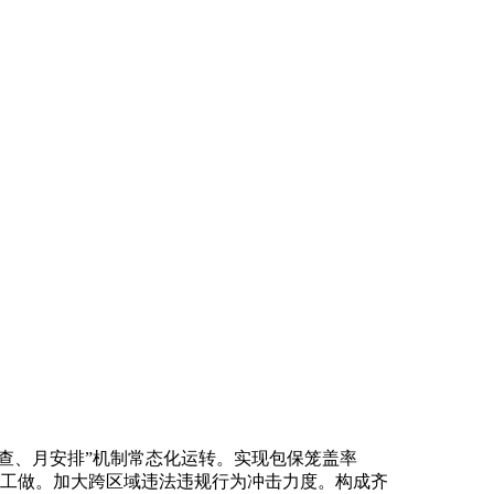
查、月安排”机制常态化运转。实现包保笼盖率
层”工做。加大跨区域违法违规行为冲击力度。构成齐