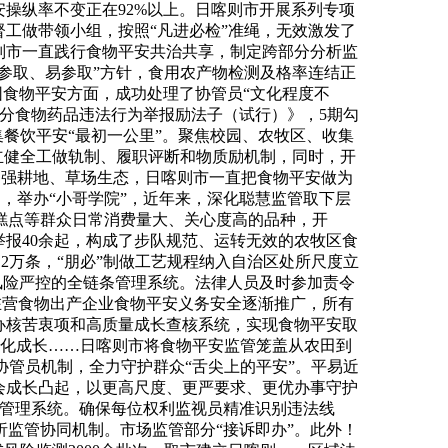
操纵率不变正在92%以上。日喀则市开展系列专项
工做带领小组，按照“凡进必检”准绳，无效激发了
喀则市一直践行食物平安共治共享，制定跨部分分析监
参取、易参取”方针，食用农产物检测及格率连结正
园食物平安方面，成功处理了协管员“文化程度不
部分食物药品违法行为举报励法子（试行）》，5期勾
集餐饮平安“最初一公里”。聚焦校园、农牧区、收集
立健全工做轨制、履职评断和物质励机制，同时，开
续加强耕地、草场生态，日喀则市一直把食物平安做为
台，举办“小哥学院”，近年来，深化聪慧监管取下层
糕点等群众日常消费量大、关心度高的品种，开
举报40余起，构成了步队规范、运转无效的农牧区食
2万条，“朋必”制做工艺规程纳入自治区处所尺度立
风险严控的全链条管理系统。法律人员及时参加责令
正在营食物出产企业食物平安义务安全逐渐推广，所有
办核苦衷项和高质量成长查核系统，实现食物平安取
度化成长……日喀则市将食物平安监管笼盖从农田到
协管员机制，全力守护群众“舌尖上的平安”。平易近
会成长凸起，以更高尺度、更严要求、更优办事守护
安管理系统。确保每位权利监视员精准识别违法线
监管协同机制。市场监管部分“接诉即办”。此外！