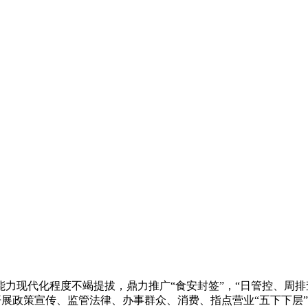
现代化程度不竭提拔，鼎力推广“食安封签”，“日管控、周排
%。开展政策宣传、监管法律、办事群众、消费、指点营业“五下下