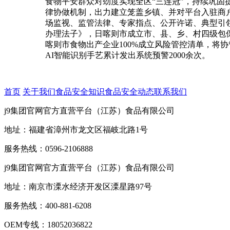
食物平安群众对劲度实现全区“三连冠”，持续巩固
律协做机制，出力建立笼盖乡镇、并对平台入驻商户
场监视、监管法律、专家指点、公开许诺、典型引领
办理法子》，日喀则市成立市、县、乡、村四级包保
喀则市食物出产企业100%成立风险管控清单，将
AI智能识别手艺累计发出系统预警2000余次。
首页
关于我们
食品安全知识
食品安全动态
联系我们
j9集团官网官方直营平台（江苏）食品有限公司
地址：福建省漳州市龙文区福岐北路1号
服务热线：0596-2106888
j9集团官网官方直营平台（江苏）食品有限公司
地址：南京市溧水经济开发区溧星路97号
服务热线：400-881-6208
OEM专线：18052036822