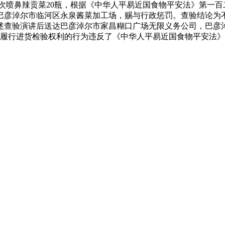
该批次喷鼻辣贡菜20瓶，根据《中华人平易近国食物平安法》第一
彦淖尔市临河区永泉酱菜加工场，赐与行政惩罚。查验结论为不及
述查验演讲后送达巴彦淖尔市家昌糊口广场无限义务公司，巴彦
未严酷履行进货检验权利的行为违反了《中华人平易近国食物平安