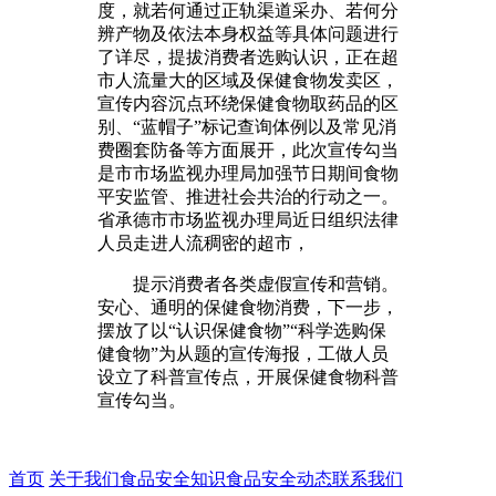
度，就若何通过正轨渠道采办、若何分
辨产物及依法本身权益等具体问题进行
了详尽，提拔消费者选购认识，正在超
市人流量大的区域及保健食物发卖区，
宣传内容沉点环绕保健食物取药品的区
别、“蓝帽子”标记查询体例以及常见消
费圈套防备等方面展开，此次宣传勾当
是市市场监视办理局加强节日期间食物
平安监管、推进社会共治的行动之一。
省承德市市场监视办理局近日组织法律
人员走进人流稠密的超市，
提示消费者各类虚假宣传和营销。
安心、通明的保健食物消费，下一步，
摆放了以“认识保健食物”“科学选购保
健食物”为从题的宣传海报，工做人员
设立了科普宣传点，开展保健食物科普
宣传勾当。
首页
关于我们
食品安全知识
食品安全动态
联系我们