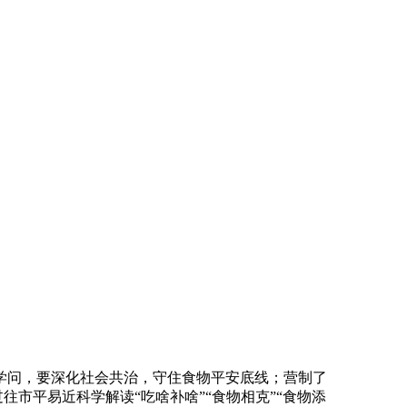
问，要深化社会共治，守住食物平安底线；营制了
市平易近科学解读“吃啥补啥”“食物相克”“食物添