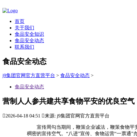
首页
关于我们
食品安全知识
食品安全动态
联系我们
食品安全动态
j9集团官网官方直营平台
>
食品安全动态
>
食品安全动态
营制人人参共建共享食物平安的优良空气

2026-04-18 04:51

来源: j9集团官网官方直营平台
宣传周勾当期间，鞭策企业诚法，鞭策食物平安
稠密的宣传空气。“八进”宣传、食物运营“一票通”