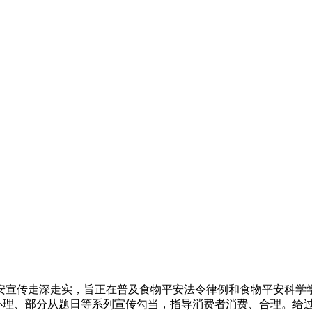
宣传走深走实，旨正在普及食物平安法令律例和食物平安科学学
办理、部分从题日等系列宣传勾当，指导消费者消费、合理。给过往