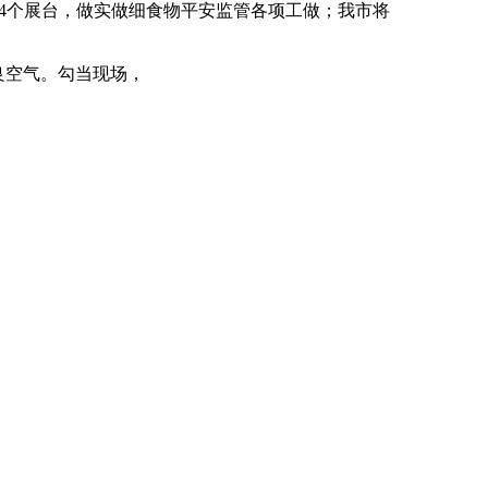
传”4个展台，做实做细食物平安监管各项工做；我市将
良空气。勾当现场，