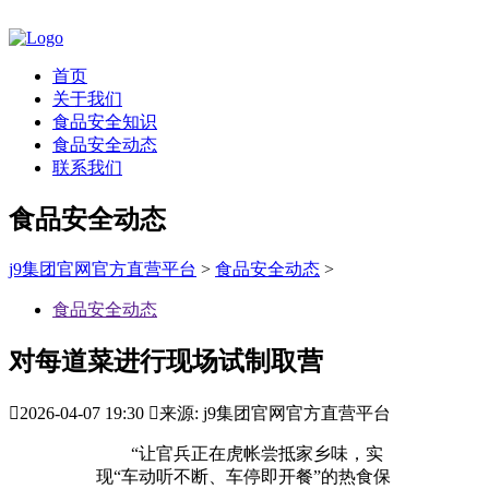
首页
关于我们
食品安全知识
食品安全动态
联系我们
食品安全动态
j9集团官网官方直营平台
>
食品安全动态
>
食品安全动态
对每道菜进行现场试制取营

2026-04-07 19:30

来源: j9集团官网官方直营平台
“让官兵正在虎帐尝抵家乡味，实
现“车动听不断、车停即开餐”的热食保