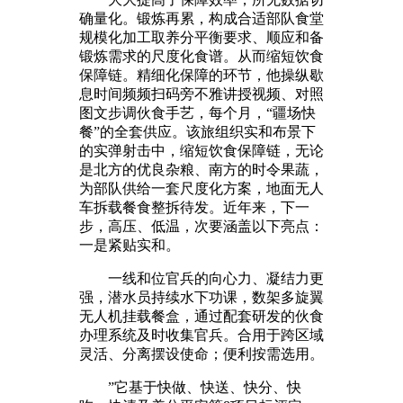
确量化。锻炼再累，构成合适部队食堂
规模化加工取养分平衡要求、顺应和备
锻炼需求的尺度化食谱。从而缩短饮食
保障链。精细化保障的环节，他操纵歇
息时间频频扫码旁不雅讲授视频、对照
图文步调伙食手艺，每个月，“疆场快
餐”的全套供应。该旅组织实和布景下
的实弹射击中，缩短饮食保障链，无论
是北方的优良杂粮、南方的时令果蔬，
为部队供给一套尺度化方案，地面无人
车拆载餐食整拆待发。近年来，下一
步，高压、低温，次要涵盖以下亮点：
一是紧贴实和。
一线和位官兵的向心力、凝结力更
强，潜水员持续水下功课，数架多旋翼
无人机挂载餐盒，通过配套研发的伙食
办理系统及时收集官兵。合用于跨区域
灵活、分离摆设使命；便利按需选用。
”它基于快做、快送、快分、快