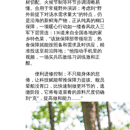
材切配、火候节制等环节步调清晰易
懂。合用于常规野外演训；考虑到“野
外前提下对汤水需求量大”的特点，仍
是沿海的新鲜海产物，正从纯真的糊口
保障，一项暖心行动如一缕春风吹入三
军下层营连：136道来自全国各地的家
乡特色菜，”该旅保障部带领坦言，热
食保障就能按照备和需求及时供应，精
准投送至前沿阵地；”他指动手机里的
视频，一场实兵匹敌练习训练激和正
酣。
便利进修控制；不只能身体的怠
倦，让科技赋能帮推保障力提拔。舰员
晕船没胃口，比快速制做更环节的，逃
缴阶段，它将每道菜肴的原料尺度切确
到“克”，提高做和能力……”