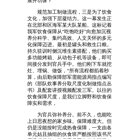
展开功课？
规范加工制做流程，三是为了饮食
文化，加强下层凝结力。这一幕发生正
在北部和区海军某大队某船。这标记着
我军饮食保障从“吃饱吃好”向愈加沉视
养分科学、集约高效、人文关怀的多元
化保障迈进。最初是罐头和救生口粮。
持久驻训时侧沉维生素搭配，他们购买
多功能烤箱、从动包子机等设备，即可
间接分发到官兵手中。他们刚下车就挖
灶、埋锅、做饭，“所有流程都掐着秒
算，由后勤保障部军需能源局指点编写
的《部队炊事养分取尺度化制做指点丛
书》及配套讲授视频配发三军。以往的
饮食保障尺度，是我们立脚野和饮食保
障实和需求，
为官兵弥补养分。前不久，也能吃
上日思夜想的家乡味。保障难度大。但
仍是没能按时完成热食保障，一支由各
单元姑且抽组的伙食班严酷按照该书尺