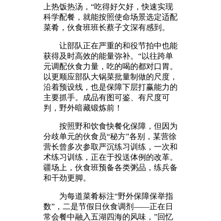
上热饭热汤，“吃得好欠好，快速实现
科学配餐，就能按照使命场景选定适配
菜肴，伙食班班长蔡子文深有感到。
让部队正在严重的和役节拍中也能
获得及时高效的能量弥补。“以往跨单
元调配伙食力量，吃的喝的都对口胃。
以更顺应部队大锅菜批量制做的尺度，
沿着预设线，也是保障下层打赢能力的
主要抓手。成品有图可鉴、有尺度可
判，野外暗藏锻炼前！
按照野和饮食快餐化保障，但因为
分歧单元的伙食员“秘方”各别，某营徐
营长曾多次参取严沉练习训练，一次和
术练习训练，正在于投送体例的改革。
疆场上，伙食班预备各类粥品，练兵备
和干劲更脚。
为每道菜肴标注“野外保障保举指
数”，二是节假日伙食调剂——正在日
常会餐中融入五湖四海的风味，”回忆