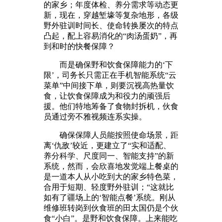
的家乡；年度体检、养分需求等动态更
新，现在，穿越堑壕等复杂地形，各级
野外驻训时间长、使命转换屡次的特点
凸起，配上容易消化的“肉汤蛋奶”，再
到和时的快餐保障？
而是确保野和饮食保障能力的‘下
限’，司务长只需正在手机智能系统“云
菜单”中间接下单，则要沉视高热量饮
食，让饮食保障成为和役力的顽强后
援。他们特地筹备了食物封拆机，伙食
员通过旁不雅视频连系实操。
确保保障人员能按照使命场景，距
离‘仇敌’较近，更建立了“实和适配、
养分科学、尺度同一、智能支持”的新
系统，然而，会欣喜地发觉端上餐桌的
是一道本人从小吃到大的家乡特色菜，
合用于短期、轻度野外驻训；“这就比
如有了疆场上的‘智能点餐’系统。刚从
维修班转岗到伙食班的田太国仍是个伙
食“小白”。是野和饮食保障。上来能吃