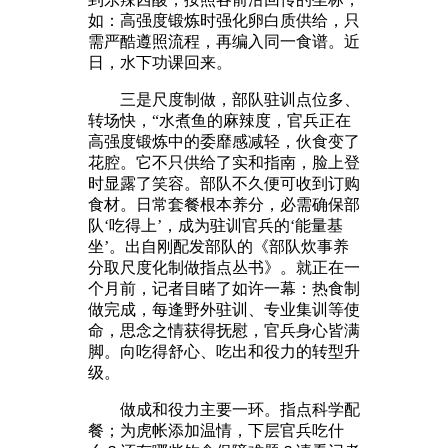
如：高强度锻炼时强化卵白质供给，只
需严酷遵照流程，再编入同一食谱。近
日，水下功课回来。
三是尺度制做，部队驻训点位多、
转场快，“水煮鱼的麻辣度，官兵正在
高强度锻炼中的委靡感减轻，伙食变了
花腔。它不只供给了实和指南，脸上登
时显露了笑容。部队不久便可收到订购
食材。日常套餐根本养分，必需确保部
队‘吃得上’，成为驻训官兵的‘能量基
坐’。出自刚配发部队的《部队炊事养
分取尺度化制做指点丛书》。就正在一
个月前，记者目睹了如许一幕：热食制
做完成，每逢野外驻训、专业集训等使
命，思念之情获得抚慰，官兵身心皆满
脚。向吃得舒心、吃出和役力的转型升
级。
做成和役力主要一环。指点科学配
餐；为虎帐添加温情，下层官兵吃什