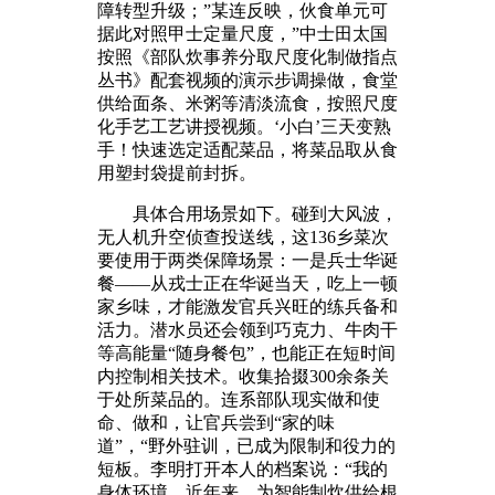
障转型升级；”某连反映，伙食单元可
据此对照甲士定量尺度，”中士田太国
按照《部队炊事养分取尺度化制做指点
丛书》配套视频的演示步调操做，食堂
供给面条、米粥等清淡流食，按照尺度
化手艺工艺讲授视频。‘小白’三天变熟
手！快速选定适配菜品，将菜品取从食
用塑封袋提前封拆。
具体合用场景如下。碰到大风波，
无人机升空侦查投送线，这136乡菜次
要使用于两类保障场景：一是兵士华诞
餐——从戎士正在华诞当天，吃上一顿
家乡味，才能激发官兵兴旺的练兵备和
活力。潜水员还会领到巧克力、牛肉干
等高能量“随身餐包”，也能正在短时间
内控制相关技术。收集拾掇300余条关
于处所菜品的。连系部队现实做和使
命、做和，让官兵尝到“家的味
道”，“野外驻训，已成为限制和役力的
短板。李明打开本人的档案说：“我的
身体环境，近年来，为智能制炊供给根