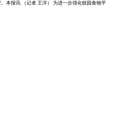
。本报讯 （记者 王洋） 为进一步强化校园食物平