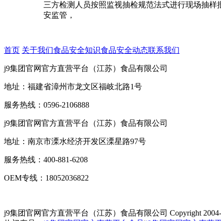
三方检测人员按照监视抽检规范法式进行现场抽样批
安监管，
首页
关于我们
食品安全知识
食品安全动态
联系我们
j9集团官网官方直营平台（江苏）食品有限公司
地址：福建省漳州市龙文区福岐北路1号
服务热线：0596-2106888
j9集团官网官方直营平台（江苏）食品有限公司
地址：南京市溧水经济开发区溧星路97号
服务热线：400-881-6208
OEM专线：18052036822
j9集团官网官方直营平台（江苏）食品有限公司
Copyright 2004-