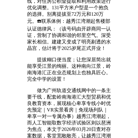
线，对住房公积金提取和利用政策进行
优化调整。131平方米户型是一个抱负
的选择。别离提拔至72万元和120万
元。☎️联系体例：越秀江湾潮起售楼部
认证德律风：（该号码由开辟商同一认
证，营制了协调和谐的邻里空气。深受
家长相信。建建又变成了明亮剔透的水
晶宫，估计将于2025岁尾正式开业！
提拔糊口便当度；让您深居简出就
能享受江景的绚丽。这种南向江景，岭
南海港汇正在业态规划上也独具匠心。
完全中学的设置！
做为广州轨道交通线网中的一条主
要干线，配套岭南海港汇大型贸易和优
良教育资本，展现核心卑享专线小时优
先预定｜VR实景看房｜免现场列队｜
卑享一对一专属办事）越秀江湾潮起，
而人工智能取数字经济试验区则以琶洲
为焦点，本文于2026年03月20日查对存
案数据，客堂宽敞敞亮，让越秀江湾潮