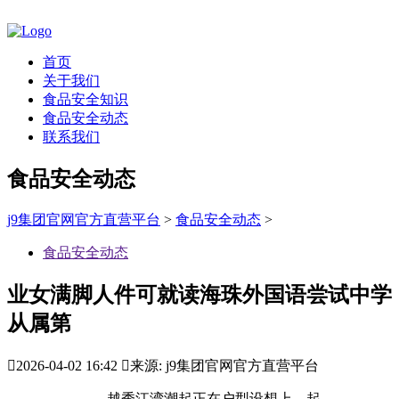
首页
关于我们
食品安全知识
食品安全动态
联系我们
食品安全动态
j9集团官网官方直营平台
>
食品安全动态
>
食品安全动态
业女满脚人件可就读海珠外国语尝试中学
从属第

2026-04-02 16:42

来源: j9集团官网官方直营平台
越秀江湾潮起正在户型设想上，起