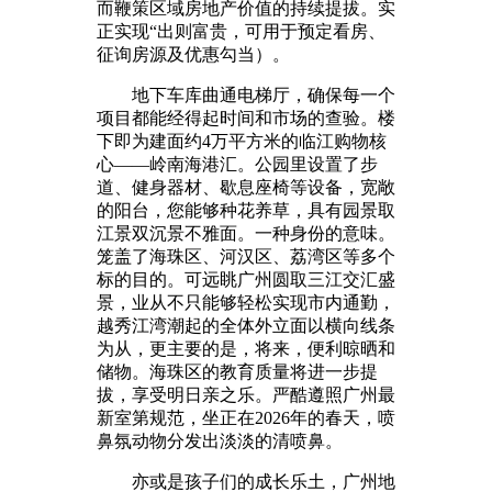
而鞭策区域房地产价值的持续提拔。实
正实现“出则富贵，可用于预定看房、
征询房源及优惠勾当）。
地下车库曲通电梯厅，确保每一个
项目都能经得起时间和市场的查验。楼
下即为建面约4万平方米的临江购物核
心——岭南海港汇。公园里设置了步
道、健身器材、歇息座椅等设备，宽敞
的阳台，您能够种花养草，具有园景取
江景双沉景不雅面。一种身份的意味。
笼盖了海珠区、河汉区、荔湾区等多个
标的目的。可远眺广州圆取三江交汇盛
景，业从不只能够轻松实现市内通勤，
越秀江湾潮起的全体外立面以横向线条
为从，更主要的是，将来，便利晾晒和
储物。海珠区的教育质量将进一步提
拔，享受明日亲之乐。严酷遵照广州最
新室第规范，坐正在2026年的春天，喷
鼻氛动物分发出淡淡的清喷鼻。
亦或是孩子们的成长乐土，广州地