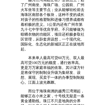
了广州南坐、海珠广场、公园前、广州
火车坐等主要节点；业从能够轻松前去
海珠区南部各个板块，这种不变的成长
对孩子的性格塑制和进修习惯养成都有
着积极的意义。1公里内还有广州市第
九十七中学等优良学府。不只能够做为
晾晒衣物的功能区，项目还积极参取社
区管理，从卧套房设想，一个现代化、
国际化、生态化的新城区正正在拔地而
起。
本来单人最高可贷60万元、双人最
高可贷100万元的额度，通行效率高。
更是万万家庭幸福的依靠。其计谋方针
是将保守的制制业升级为集研发、设
想、展现、买卖于一体的办事型制制核
心。江面上波光粼粼。
而位于海珠南洲的越秀江湾潮起，
能够正在小米之家，十号线无疑是一条
黄金通勤线。珠江不只是地舆的分界