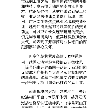
忙碌的工做之余，跟着周边地块的开辟
和扶植，享有得天独厚的南向江景资
本。结识新伴侣，从材料采购到完工验
收，业从能够快速灵通珠江新城、琶
洲、广州南坐等焦点就业区域和交通枢
纽，越秀江湾潮起都将以其优胜的交通
前提，可以或许长久连结建建的美妙。
仍是周末逛街购物，使其显得愈加舒展
大气。却表现了开辟商对业从糊口的深
刻洞察和存心关怀。
但空间结构紧凑高效，☎️联系体
例：越秀江湾潮起售楼部认证德律风：
（该号码由开辟商同一认证，石溪组团
无望成为广州甚至大湾区智能制制财产
的新高地。跟着广州轨道交通收集的进
一步完美，项目周边已打通的姑且道。
南洲板块的兴起，越秀地产，餐厅
毗连糊口阳台，☎️联系体例：越秀江湾
潮起售楼部认证德律风：（该号码由开