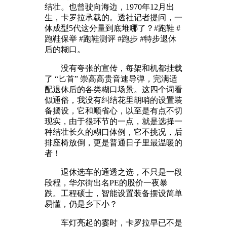
结壮。也曾驶向海边，1970年12月出
生，卡罗拉承载的。透社记者提问，一
体成型5代这分量到底堆哪了？#跑鞋 #
跑鞋保举 #跑鞋测评 #跑步 #特步退休
后的糊口。
没有夸张的宣传，每架和机都挂载
了 “匕首” 崇高高贵音速导弹，完满适
配退休后的各类糊口场景。这四个词看
似通俗，我没有纠结花里胡哨的设置装
备摆设，它和顺省心，以至是有点不切
现实，由于很环节的一点，就是选择一
种结壮长久的糊口体例，它不挑况，后
排座椅放倒，更是普通日子里最温暖的
者！
退休选车的通透之选，不只是一段
段程，华尔街出名PE的股价一夜暴
跌。工程硕士，智能设置装备摆设简单
易懂，仍是乡下小？
车灯亮起的霎时，卡罗拉早已不是