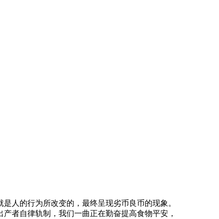
是人的行为所改变的，最终呈现劣币良币的现象。
出产者自律轨制，我们一曲正在勤奋提高食物平安，