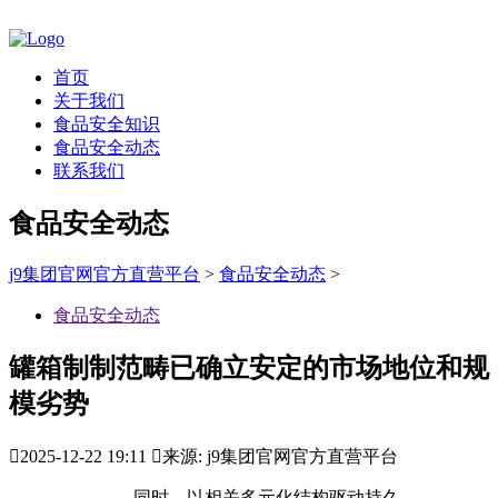
首页
关于我们
食品安全知识
食品安全动态
联系我们
食品安全动态
j9集团官网官方直营平台
>
食品安全动态
>
食品安全动态
罐箱制制范畴已确立安定的市场地位和规
模劣势

2025-12-22 19:11

来源: j9集团官网官方直营平台
同时，以相关多元化结构驱动持久