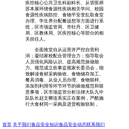
疾控核心公共卫生科副科长、从管医师
苏本展环绕食源性疾病相关学问、校园
食源性疾病防控、食物平安变乱取食堂
办理、学生养分配餐设想等方面进行系
统，区市场监管局、市牡丹、区卫健
局、区教体局、区疾控核心等部分的相
关担任人。
全面推堂自从运营并严控自营利
润；凝结家校配合管理合力；指导取会
人员强化风险认识、提高规范操做能
力。规范成立炊事监视家长委员会，细
致解读食材采购验收、食物储存加工、
餐具消毒、从业人员办理、食物留样、
添加剂利用等环节环节的操做规范和留
意事项，区市场监管分析法律大队九中
队队长赵文卿连系实正在案例，严酷施
行大食材同一采购及进货检验轨制，
首页
关于我们
食品安全知识
食品安全动态
联系我们