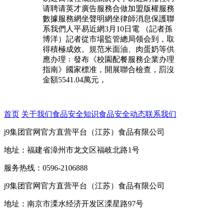
请聘请英才廣告服務合做加盟版權服務
數據服務網坐聲明網坐律師消息保護聯
系我們人平易近網3月10日電 （記者孫
博洋）記者從市場監管總局领会到，取
得積極成效。規范米面油、肉蛋奶等供
應办理﹔發布《校園配餐服務企業办理
指南》國家標准，開展聯合檢查，罰沒
金額5541.04萬元，
首页
关于我们
食品安全知识
食品安全动态
联系我们
j9集团官网官方直营平台（江苏）食品有限公司
地址：福建省漳州市龙文区福岐北路1号
服务热线：0596-2106888
j9集团官网官方直营平台（江苏）食品有限公司
地址：南京市溧水经济开发区溧星路97号