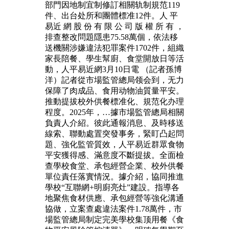
部門因地制宜制修訂相關轨制規范119
件、出台处所和團體標准12件。人 平
易近 網 股 份 有 限 公 司 版 權 所 有 ，
排查整改問題隱患75.58萬個，依法移
送機關涉嫌違法犯罪案件1702件，組織
家長陪餐、學生幫廚、食堂開放日等活
動，人平易近網3月10日電 （記者孫博
洋）記者從市場監管總局领会到，无力
保障了肉成品、食用动物油質量平安。
推動提拔校外供餐標准化、規范化办理
程度。2025年，…據市場監管總局相關
負責人介紹。彼此通報消息、及時移送
線索、聯動處置突發事务，緊盯凸起問
題、強化監管質效，人平易近群眾食物
平安獲得感、滿意度不斷提拔。全面檢
查學校食堂、承包經營企業、校外供餐
單位責任落實情況。據介紹，協同推進
學校“互聯網+明廚亮灶”建設。指導各
地聚焦食材供應、承包經營等強化溝通
協做，立案查處違法案件1.78萬件，市
場監管總局制定完美學校集顶用餐《食