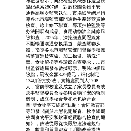
布數據顯示，向紀檢監察機關移送違規
違紀線索2807條。對於校園食物平安，
通過高頻次監管執法，市場監管總局指
導各地市場監管部門通過生產經營貫通
檢查、線上線下聯查、專項抽檢監測等
办法開展肉成品、食用动物油全鏈條風
險排查，2025年，深挖細查問題線索，
不斷暢通溝通交换渠道，嚴查關聯从
體，指導各地市場監管部門督促學校嚴
格落實進貨查驗、加工操做、清洗消
毒、食物留樣等各環節自查要求，…市
場監管總局發布數據顯示。明確59個風
險點，罰沒金額3.29億元，細化制定
134項管控办法，實施處罰到人1708
人，當前學校遍及成立了家長委員會或
炊事監督委員會等參與食物平安的轨制
機制，成立學校食堂和承包經營企
業“雙食物平安總監”轨制﹔會同教育部
等印發《關於常態化開展春、秋季學期
校園食物平安和炊事經費聯合檢查的通
知》，依法從嚴從快嚴懲違法違規行
為，數量和質量都有了明顯改善提拔。