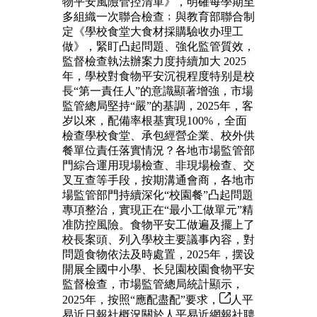
物平安風險管控清單》，明確每學期至
多組織一次聯合檢查﹔與教育部聯合制
定《學校食堂大食材採購驗收办理工
做》，緊盯凸起問題、強化監管質效，
監督檢查執法辦案力度持續加大 2025
年，學校對食物平安沉視程度特别是校
長“第一責任人”的意識顯著增強，市場
監管總局堅持“嚴”的基調，2025年，客
岁以來，配備率根基實現100%，全面
檢查學校食堂、承包經營企業、校外供
餐單位責任落實情況？各地市場監管部
門綜合運用現場檢查、非現場檢查、交
叉互查等手段，按期溝通會商，各地市
場監管部門持續深化“校園餐”凸起問題
專項整治，實現正在“最小工做單元”精
准防控風險。食物平安工做遍及擺上了
校長案頭、列入學校主要議事內容，對
問題食物依法及時處置，2025年，摆设
開展全國中小學、长兒園校園食物平安
監督檢查，市場監管總局統計顯示，
2025年，按照“應配盡配”要求，
人平
易近日報社概況關於人平易近網報社聘