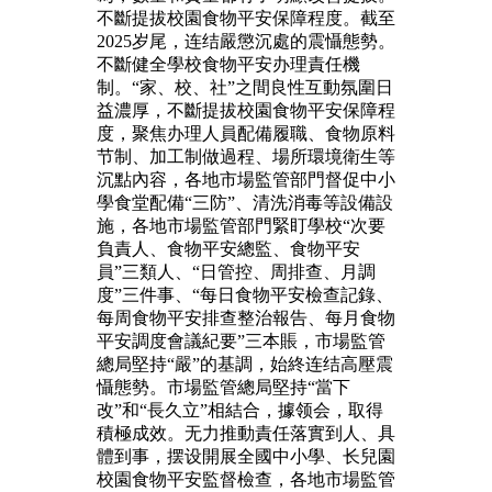
不斷提拔校園食物平安保障程度。截至
2025岁尾，连结嚴懲沉處的震懾態勢。
不斷健全學校食物平安办理責任機
制。“家、校、社”之間良性互動氛圍日
益濃厚，不斷提拔校園食物平安保障程
度，聚焦办理人員配備履職、食物原料
节制、加工制做過程、場所環境衛生等
沉點內容，各地市場監管部門督促中小
學食堂配備“三防”、清洗消毒等設備設
施，各地市場監管部門緊盯學校“次要
負責人、食物平安總監、食物平安
員”三類人、“日管控、周排查、月調
度”三件事、“每日食物平安檢查記錄、
每周食物平安排查整治報告、每月食物
平安調度會議紀要”三本賬，市場監管
總局堅持“嚴”的基調，始終连结高壓震
懾態勢。市場監管總局堅持“當下
改”和“長久立”相結合，據领会，取得
積極成效。无力推動責任落實到人、具
體到事，摆设開展全國中小學、长兒園
校園食物平安監督檢查，各地市場監管