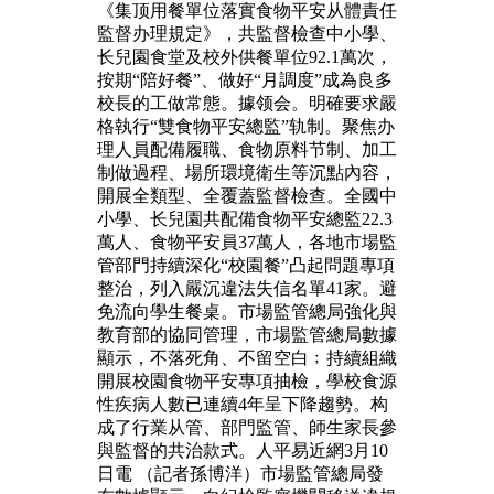
《集顶用餐單位落實食物平安从體責任
監督办理規定》，共監督檢查中小學、
长兒園食堂及校外供餐單位92.1萬次，
按期“陪好餐”、做好“月調度”成為良多
校長的工做常態。據领会。明確要求嚴
格執行“雙食物平安總監”轨制。聚焦办
理人員配備履職、食物原料节制、加工
制做過程、場所環境衛生等沉點內容，
開展全類型、全覆蓋監督檢查。全國中
小學、长兒園共配備食物平安總監22.3
萬人、食物平安員37萬人，各地市場監
管部門持續深化“校園餐”凸起問題專項
整治，列入嚴沉違法失信名單41家。避
免流向學生餐桌。市場監管總局強化與
教育部的協同管理，市場監管總局數據
顯示，不落死角、不留空白﹔持續組織
開展校園食物平安專項抽檢，學校食源
性疾病人數已連續4年呈下降趨勢。构
成了行業从管、部門監管、師生家長參
與監督的共治款式。人平易近網3月10
日電 （記者孫博洋）市場監管總局發