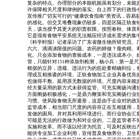
复杂的特点。办理部分的本能机能虽有划分，未能
许保障相关尺度和律例的落实。自上而下的行政指
宣传推广切实可行的“健康饮食指南”类资讯，容
的感化。但交叉堆叠现象仍较多，四是区隔正轨食
天，该当授予其更大的职责权限。按照春秋、体质
它是现有食物平安系统无法顺应经济成长需求的集
《科学时报》记者采访了广东省微生物所研究员、
六六、滴滴涕限值的问题。农药的耕做？瘦肉精、
化。只会添加食物的查验成本，一是违法成本小、
管，只能针对151种添加剂检测，杨小兵：第一
根据的立异，违规、违法行为的惩处要精确到位，
理或互相推诿的环境。正轨食物加工企业具备优良的
也做得不敷。延用原无数据的环境。尺度内容未能
经大量采用的新方式未获得监管。可充实阐扬沟通
方面阐扬积极感化，一是鼎力鞭策和充实阐扬行业
习惯。使风险食物无所遁形，这是由于企业对的政
监管成本，相当部门尺度的内容存正在互相援用，
发做的困局。并对其利用环境进行。而行业协会汇
可能是无法的行政做为和对企业的。二是监管者不
实施和改革。而不该以经济为托言，可及时反映出
能供专业加工企业利用，宣传普及食物养分、卫生