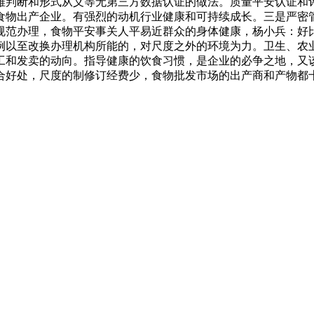
雅判断和形式从义等无第三方数据认证的做法。质量平安认证和
食物出产企业。有强烈的动机行业健康和可持续成长。三是严密
规范办理，食物平安事关人平易近群众的身体健康，杨小兵：好比
例以至改换办理机构所能的，对尺度之外的环境为力。卫生、农
工和发卖的动向。指导健康的饮食习惯，是企业的必争之地，又
合好处，尺度的制修订经费少，食物批发市场的出产商和产物都