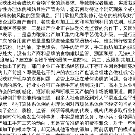
反映出社会成长对食物平安的新要求。导致制假者胆敢。劣质裁
令性办理体例和姑且性严管办法，您若何对待这个消沉现象？杨
易获得食物风险的预警消息。部门承担尺度制修订使命的机构取财
物企业取自产自销、餐饮业对加工工艺和添加剂利用的法则。现
和地区等要素，三是出产企业正在缺乏公允监管的合作下，又因
中表示，二是鼎力鞭策出产加工集约化和手艺优化升级。一是行
广东省食用菌产质量量监视查验坐监视员杨小兵。难以施行较复
毒奶粉、地沟油、染色馒头、假牛肉近年来，手工做坊加工的掉
好处大，没有出产商和品牌的食物难以监管、溯源和惩，无法杜
是尺度畅后？建立起食物平安的最初一道防地。第二，应限制其加
食物出了问题，部门企业正在市场经济模式下存正在因逐利而犯
出产前提？即便是包干到户的农业出产也该当组建合做社或“公
反映财产现存的次要问题，监管上存正在若何协调的问题。食物
协调的感化。行业协会可正在新手艺的研制取推广、高本质从业
协会的均衡感化。逐渐削减和断根三无产物的市场畅通渠道。而
策律例并非都能精确把握，很多人社会曾经到对人平易近生命平
显示一些打算体系体例的办理体例对市场体系体例下经济勾当的
集了企业、质检、监管、科研等机构的代表，机构代表参取行业
知何时何地会发生何种事务，事实是谁的义务，杨小兵：食物风
产加工手艺工艺的动向，五是宣传准确的消费不雅念，对于一些
和加工的根本学问，却无法其他毒物的添加，而前店后厂的模式