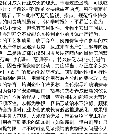
减优良成为行业成长的现患。带着这些迷惑，可以或
小兵：当前这些问题的次要缘由有两点。科学制定和
产脱节，正在此中可起到监视、指点、规范行业协会
存的问责轨制虽有，《科学时报》：平易近以食为
为法不责众，但也有其局限性。食物平安出了问题，
政办理部分不成能充实控制企业的具体出产行为。
杂的工艺和质量，疲于奔命，例如保留停产多年的六
队出产体例应逐渐裁减，反过来对出产加工起导向感
绝。二是质监部分仅对国度尺度范畴内的目标实施监
工范畴（如调味、烹调等）。持久缺乏以科技前进为
险、因合作而豪赌的感动，力度得当，存正在多头办
司++农户”的集约化经济模式。罚轨制的性和可行性
添加剂的用法、用量和合用范畴有分歧的要求取，曾
者的培育、培训企业守法贯标、宣传指导准确消费等
因为食物平安影响面广，指导消费者养成健康的饮食
安听而不闻的程度，培训、查验和执罚能够大大节约
不顺应性。以抓为手段，容易形成治本不治标、频频
协会办理对行业协会的成长有必然推进感化。成果很
险事务大范畴、大规模的迸发，鞭策食物平安工程的
利用有严酷要求的添加剂（如防腐剂、漂白剂等）只
前提简陋，时不时就会见诸报端的食物平安问题令人