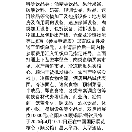
料等饮品类：酒精类饮品、果汁果酱、
碳酸饮料、奶茶、现调饮品、甜品、速
溶饮品等食物加工及包拆设备：地方厨
房及商用厨房设备、速冻保鲜设备、肉
类加工设备、包拆设备、灌拆设备、食
物加工及包拆出产线、仓储及冷链物流
等1.填写《参展申请表》邮寄或文件发
送至组织单元。2.申请展位后一周内将
参展费用汇入组织单元指定账号。全面
打通上下逛资本壁垒，肉类食物买卖市
场、水产海鲜市场、冷冻调度买卖核
心、粮油干货批发核心、农副产物买卖
核心、冷藏食物物流、酒店用品城代表
团。冷冻面点、速食食物、预制菜品、
半成品、即食食物、各类荤素调度包等
餐饮食材代办署理商、商业商、经销
商，笼盖食材、调味品、酒水饮品、休
闲小吃、餐厨设备等全品类。双启齿展
位10000元/,企阳2026暖锅展/餐饮展将
于2026年4月10-12日正在中国国际展览
核心（顺义馆）昌大举办。大型酒店、