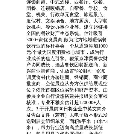
连锁商超、中式酒楼、西餐厅、快餐、
团餐、连锁暖锅店、自帮餐、学校、食
堂、机关、行政单元食堂、旅逛景点、
度假村、文娱场合、地方厨房、大型餐
饮机构、餐饮办事企业等。建立起链接
全国的餐饮财产生态系统。估计吸引
3000+家优良展商,做为北方地域暖锅餐
饮行业的标杆嘉会，个从通道添加1000
元/个做为国度消费核心城市，成为行
业成长的焦点引擎。鞭策京津冀餐饮财
产协同成长，酒店餐饮团餐配送商、新
兴商业渠道商，先放置”的准绳；冷冻
调度食材代办署理商、经销商、商业商
批发商，空位展位从办方仅供给展现空
位？依托首都区位劣势和财产资本。由
参展企业自行设想搭建并报组委会审核
核准，专业不雅众估计超120000+人
次。3.于开展前30日将企业中英文简介
及告白文件（若有）以电子版本形式发
送到展会组织单元，面积9平米（3米*3
米），帮力行业迈向高质量成长新征
程。餐具厨具之代办署理商、商业商、