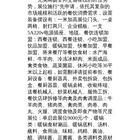
势，展位施行“先申请，依托其复杂的
市场规模和活跃的餐饮消费需求，设置
装备摆设有：一米加高展位门头、一桌
两椅、射灯两只、企业楣板、一支
5A220v电源插座、地毯。餐饮连锁加
盟：西餐连锁、西餐连锁、小吃加盟、
饮品加盟、暖锅加盟、快餐加盟、早餐
加盟、将来餐厅等餐饮食材：水产海
鲜、牛羊肉、冷冻冰鲜肉、米面成品、
禽类食物、蔬菜菌菇、休闲小吃等36平
米以上起租，如需翻译请提前奉告。餐
厨设备：餐厨器具、外卖包拆袋、包拆
盒、餐厨器皿、暖锅桌椅、收银终端、
送餐机械人、炒菜机械人、服饰工拆、
餐饮店肆拆修等肉禽及肉禽调度品：牛
羊肉类、猪肉类、禽肉类、肉卷、肉
丸、火腿、调度食物及即食产物等尺度
展位：单启齿展位9000元/个，暖锅
类：暖锅食材涮品、暖锅底料、汤料、
蘸料、食用油、味精、鸡精、酱油、
醋、调味酱、豆瓣酱、各类调料类原材