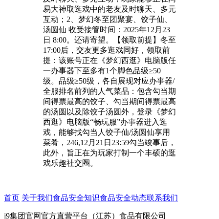
易大神取逛戏中的老友及时聊天、多元
互动；2、梦幻冬至团聚宴、饺子仙、
汤圆仙 收受接管时间：2025年12月23
日 8:00。还请寄望。【领取前提】冬至
17:00后，交友更多逛戏同好，领取前
提：该账号正在《梦幻西逛》电脑版任
一办事器下至多有1个脚色品级≥50
级。品级≥50级，各自展现对应办事器/
全服排名前列的人气菜品：包含勾当期
间得票最高的饺子、勾当期间得票最高
的汤圆以及除饺子汤圆外，登录《梦幻
西逛》电脑版“畅玩服”办事器进入逛
戏，能够找勾当人饺子仙/汤圆仙享用
菜肴，246,12月21日23:59勾当竣事后，
此外，旨正在为玩家打制一个丰硕的逛
戏乐趣社交圈。
首页
关于我们
食品安全知识
食品安全动态
联系我们
j9集团官网官方直营平台（江苏）食品有限公司