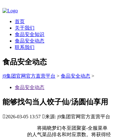
首页
关于我们
食品安全知识
食品安全动态
联系我们
食品安全动态
j9集团官网官方直营平台
>
食品安全动态
>
食品安全动态
能够找勾当人饺子仙/汤圆仙享用

2026-03-05 13:57

来源: j9集团官网官方直营平台
将揭晓梦幻冬至团聚宴-全服菜单
的人气菜品排名和对应票数。将获得经