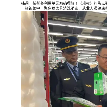
强调。帮帮各利用单元精确理解了《规程》的焦点
一顿饭菜中，聚焦餐饮具清洗消毒、从业人员健康