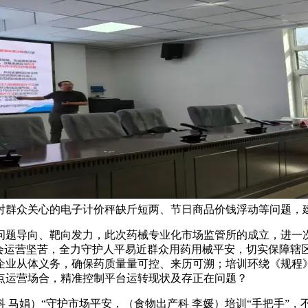
对群众关心的电子计价秤缺斤短两、节日商品价钱浮动等问题，
导向、靶向发力，此次药械专业化市场监管所的成立，进一次门
领会运营坚苦，全力守护人平易近群众用药用械平安，切实保障辖
企业从体义务，确保药质量量可控、来历可溯；培训环绕《规程
点运营场合，精准控制平台运转现状及存正在问题？
娟）“守护市场平安，（食物出产科 李媛）培训“手把手”，不