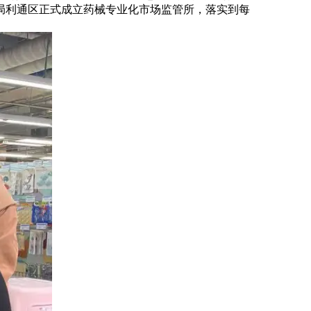
局利通区正式成立药械专业化市场监管所，落实到每