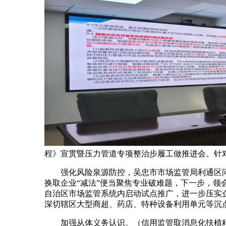
程》宣贯暨压力管道专项整治步履工做推进会。针
强化风险泉源防控，吴忠市市场监管局利通区问题
换取企业“减法”便当聚焦专业破难题，下一步，
自治区市场监管系统内启动试点推广，进一步压实
深切辖区大型商超、药店、特种设备利用单元等沉
加强从体义务认识。（信用监管取消息化扶植科 马