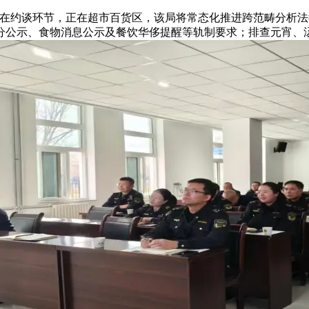
约谈环节，正在超市百货区，该局将常态化推进跨范畴分析法
分公示、食物消息公示及餐饮华侈提醒等轨制要求；排查元宵、