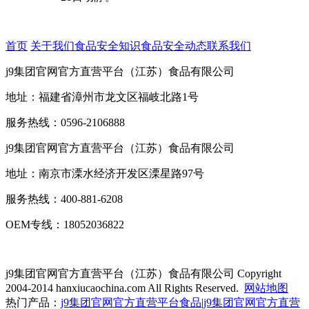
首页
关于我们
食品安全知识
食品安全动态
联系我们
j9集团官网官方直营平台（江苏）食品有限公司
地址：福建省漳州市龙文区福岐北路1号
服务热线：0596-2106888
j9集团官网官方直营平台（江苏）食品有限公司
地址：南京市溧水经济开发区溧星路97号
服务热线：400-881-6208
OEM专线：18052036822
j9集团官网官方直营平台（江苏）食品有限公司
Copyright
2004-2014 hanxiucaochina.com All Rights Reserved.
网站地图
热门产品：
j9集团官网官方直营平台食品
|
j9集团官网官方直营