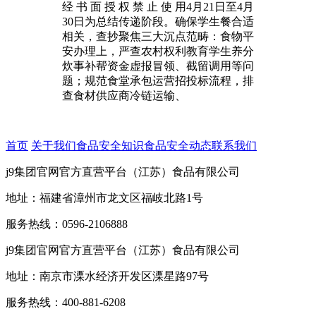
经 书 面 授 权 禁 止 使 用4月21日至4月
30日为总结传递阶段。确保学生餐合适
相关，查抄聚焦三大沉点范畴：食物平
安办理上，严查农村权利教育学生养分
炊事补帮资金虚报冒领、截留调用等问
题；规范食堂承包运营招投标流程，排
查食材供应商冷链运输、
首页
关于我们
食品安全知识
食品安全动态
联系我们
j9集团官网官方直营平台（江苏）食品有限公司
地址：福建省漳州市龙文区福岐北路1号
服务热线：0596-2106888
j9集团官网官方直营平台（江苏）食品有限公司
地址：南京市溧水经济开发区溧星路97号
服务热线：400-881-6208