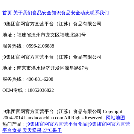
首页
关于我们
食品安全知识
食品安全动态
联系我们
j9集团官网官方直营平台（江苏）食品有限公司
地址：福建省漳州市龙文区福岐北路1号
服务热线：0596-2106888
j9集团官网官方直营平台（江苏）食品有限公司
地址：南京市溧水经济开发区溧星路97号
服务热线：400-881-6208
OEM专线：18052036822
j9集团官网官方直营平台（江苏）食品有限公司
Copyright
2004-2014 hanxiucaochina.com All Rights Reserved.
网站地图
热门产品：
j9集团官网官方直营平台食品
|
j9集团官网官方直营
平台食品
|
天天坚果
|
27°C果干