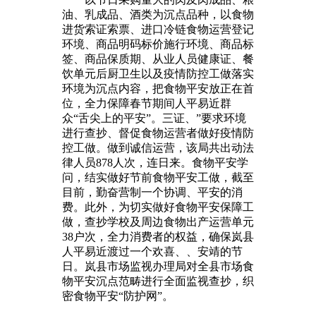
油、乳成品、酒类为沉点品种，以食物
进货索证索票、进口冷链食物运营登记
环境、商品明码标价施行环境、商品标
签、商品保质期、从业人员健康证、餐
饮单元后厨卫生以及疫情防控工做落实
环境为沉点内容，把食物平安放正在首
位，全力保障春节期间人平易近群
众“舌尖上的平安”。三证、”要求环境
进行查抄、督促食物运营者做好疫情防
控工做。做到诚信运营，该局共出动法
律人员878人次，连日来。食物平安学
问，结实做好节前食物平安工做，截至
目前，勤奋营制一个协调、平安的消
费。此外，为切实做好食物平安保障工
做，查抄学校及周边食物出产运营单元
38户次，全力消费者的权益，确保岚县
人平易近渡过一个欢喜、、安靖的节
日。岚县市场监视办理局对全县市场食
物平安沉点范畴进行全面监视查抄，织
密食物平安“防护网”。