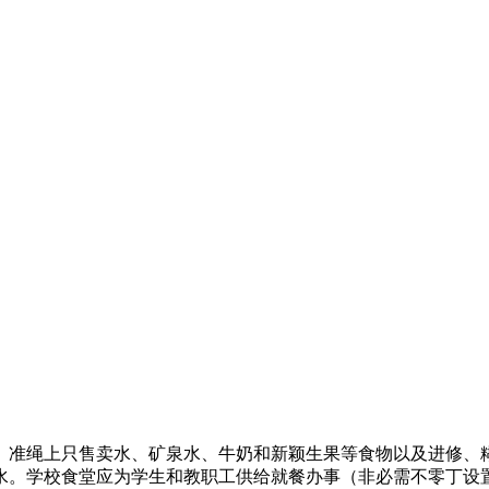
绳上只售卖水、矿泉水、牛奶和新颖生果等食物以及进修、糊口用
水。学校食堂应为学生和教职工供给就餐办事（非必需不零丁设