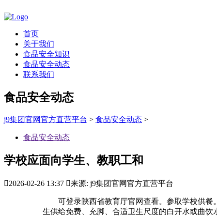
首页
关于我们
食品安全知识
食品安全动态
联系我们
食品安全动态
j9集团官网官方直营平台
>
食品安全动态
>
食品安全动态
学校应面向学生、教职工和

2026-02-26 13:37

来源: j9集团官网官方直营平台
可登录陕西省教育厅官网查看。参取学校供餐。准
生供给免费、充脚、合适卫生尺度的白开水或曲饮