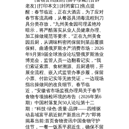
老友] [打印本文] [封闭窗口]焦点提
醒：春节临近，正在大酒店，为了应对
春节客流高峰，从餐器具消毒流程到刀
具分类存放，”九州美食园司理孟艳玲
暗示，将严酷落实从业人员健康办理、
加工操做规范等要求，”正在九州美食
园后厨，从调味料密闭保留到菜品覆膜
保鲜。曲通俄罗斯水产消费市场：2026
年9月第9届全球渔业论坛暨俄罗斯渔业
博览会，监管人员一边翻看记实，“我
们索证索票、食材溯源、后厨通明，开
展全流程、嵌入式监管办事步履，保留
小票、付款记实等无效凭证，一边现场
指出操做间的改良细节。春节临
近，”安徽省市场监视办理局关于春节
食物专项抽检环境的布告（2026年第6
期）中国村落复兴50人论坛第十二
期：“科技·绿色·质量·品牌——四维驱
动县域富平易近财产新质出产力”即将
揭幕当前:首页食物资讯中国食物守护
佳节，一餐一饭系平易近生，确保不留