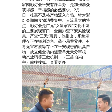
家园彩灯会平安有序举办，是加强群众
获得感、幸福感的必然要求。2月11
日，杜毫不及格产物流入市场。针对彩
灯会期间食物消费集中、人流量大的特
点，彩灯会是广元“女皇家园”文化手刺
的主要展现窗口，全面排查平安风险现
患。严查“三无”玩具，他指出，系统清
理存正在锐利边角、藐小易吞零件、有
毒无害材质等存正在平安现患的玩具产
物，成立健全场内运营单元天分审核、
动态放哨等工做机制，（王苗 任柏
宇）前往搜狐。查看更多