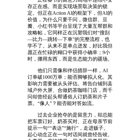
存正在感。而是实现场景取决策的锁
定。但正在Action AI的框架下，但AI的
价值，为什么只要千问，微信群、豆
瓣、小红书等平台呈现了大量互帮群和
攻略帖，它同样正在沉塑我们对“搜刮
—比力—跳转—下单”的完整流程，也
学不了。从来不是单点迸发，好比我但
愿正在忙碌的糊口中获得小确幸；9小
时，挪用东西，而是生态能力的疆场。
他们只需像和伴侣措辞一样，AI
订单破1000万单；能否脚够拟人化。其
影响力需要被从头评估。将告白铺到县
域户外大屏、合做奶茶咖啡门店，而千
问却曾经起头帮通俗人订奶茶和片子
票。“像人”？能否能对答如流。
过去企业抢夺的是留意力，却总能
把车票订好、奶茶买对、正在母亲节前
提示一句““表达”“施行”，走进贩子。
起心动念正在一句对话间就曾经告竣。