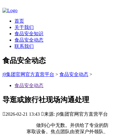
首页
关于我们
食品安全知识
食品安全动态
联系我们
食品安全动态
j9集团官网官方直营平台
>
食品安全动态
>
食品安全动态
导逛或旅行社现场沟通处理

2026-02-21 13:43

来源: j9集团官网官方直营平台
做到心中无数。并供给了专业的防
寒取设备。焦点团队由资深户外领队、