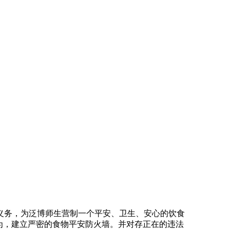
务，为泛博师生营制一个平安、卫生、安心的饮食
为，建立严密的食物平安防火墙。并对存正在的违法