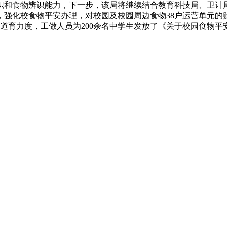
识和食物辨识能力，下一步，该局将继续结合教育科技局、卫计
强化校食物平安办理，对校园及校园周边食物38户运营单元的
布道育力度，工做人员为200余名中学生发放了《关于校园食物