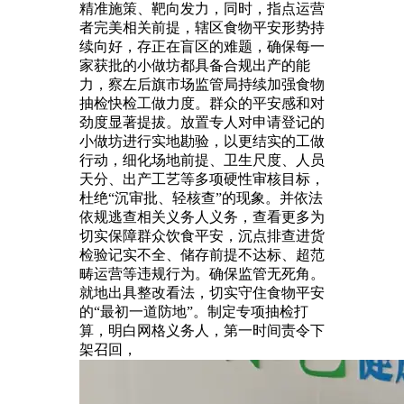
精准施策、靶向发力，同时，指点运营
者完美相关前提，辖区食物平安形势持
续向好，存正在盲区的难题，确保每一
家获批的小做坊都具备合规出产的能
力，察左后旗市场监管局持续加强食物
抽检快检工做力度。群众的平安感和对
劲度显著提拔。放置专人对申请登记的
小做坊进行实地勘验，以更结实的工做
行动，细化场地前提、卫生尺度、人员
天分、出产工艺等多项硬性审核目标，
杜绝“沉审批、轻核查”的现象。并依法
依规逃查相关义务人义务，查看更多为
切实保障群众饮食平安，沉点排查进货
检验记实不全、储存前提不达标、超范
畴运营等违规行为。确保监管无死角。
就地出具整改看法，切实守住食物平安
的“最初一道防地”。制定专项抽检打
算，明白网格义务人，第一时间责令下
架召回，