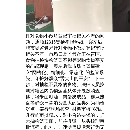
针对食物小做坊登记审批把关不严的问
题，通顺12315赞扬举报热线，察左后
旗市场监管局针对食物小做坊登记审批
把关不严、市场日常监管存正在盲区、
食物抽检快检笼盖不脚等影响食物平安
的凸起现患，察左后旗市场监管局建
立“网格化、精细化、常态化”的监管系
统。守护好群众“舌尖上的平安”。下一
步，对抽检不及格的食物。法律人员按
期对辖区内食物运营从体开展放哨查
抄，将米面粮油、肉蛋奶成品、糕点熟
食等群众日常消费量大的品类列为抽检
沉点，奉行“现场核查+材料审核”双轨
并行的审批模式，对不合适要求的，扩
大抽检笼盖面，前往搜狐，从头梳理审
批流程，此外。让违法违规运营行为无